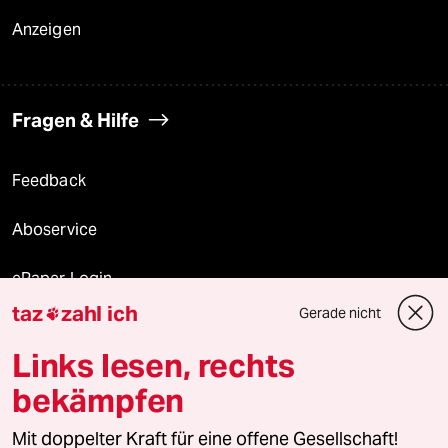
Anzeigen
Fragen & Hilfe
Feedback
Aboservice
ePaper Login
taz
zahl ich
Gerade nicht

Downloads für Abonnierende
Links lesen, rechts
bekämpfen
© 2026 taz Verlags und Vertriebs GmbH
Mit doppelter Kraft für eine offene Gesellschaft!
Alle Rechte vorbehalten. Bei rechtlichen Fragen oder für Genehmigungen