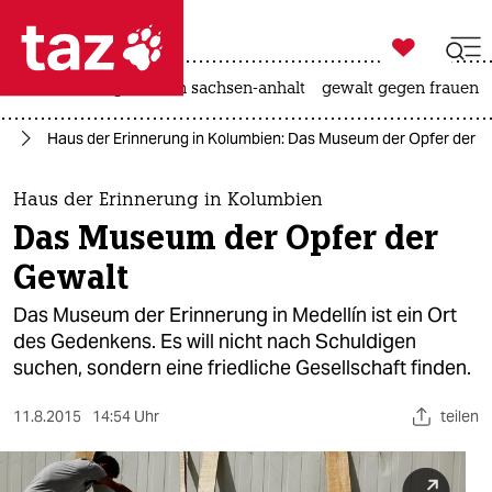

taz zahl ich
hitze
landtagswahl in sachsen-anhalt
gewalt gegen frauen

taz zahl ich
ag
Haus der Erinnerung in Kolumbien: Das Museum der Opfer der G
taz zahl ich
themen
Haus der Erinnerung in Kolumbien
Das Museum der Opfer der
politik
Gewalt
öko
Das Museum der Erinnerung in Medellín ist ein Ort
des Gedenkens. Es will nicht nach Schuldigen
gesellschaft
suchen, sondern eine friedliche Gesellschaft finden.
kultur
11.8.2015
14:54 Uhr
teilen
sport