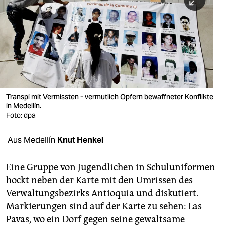
berlin
nord
wahrheit
verlag
verlag
Transpi mit Vermissten - vermutlich Opfern bewaffneter Konflikte
in Medellín.
veranstaltungen
Foto: dpa
shop
Aus Medellín
Knut Henkel
fragen & hilfe
unterstützen
Eine Gruppe von Jugendlichen in Schuluniformen
hockt neben der Karte mit den Umrissen des
abo
Verwaltungsbezirks Antioquia und diskutiert.
Markierungen sind auf der Karte zu sehen: Las
genossenschaft
Pavas, wo ein Dorf gegen seine gewaltsame