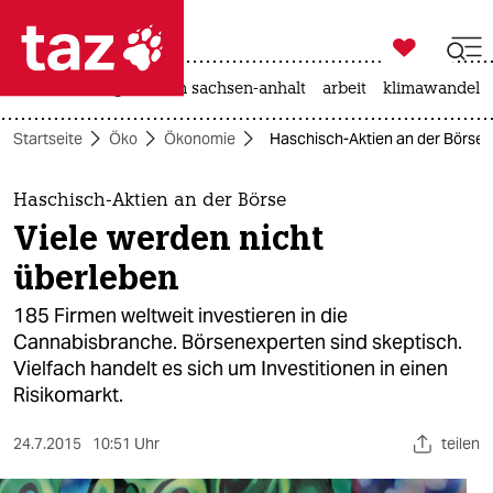

taz zahl ich
hitze
landtagswahl in sachsen-anhalt
arbeit
klimawandel

taz zahl ich
Startseite
Öko
Ökonomie
Haschisch-Aktien an der Börse: 
taz zahl ich
themen
Haschisch-Aktien an der Börse
Viele werden nicht
politik
überleben
öko
185 Firmen weltweit investieren in die
Cannabisbranche. Börsenexperten sind skeptisch.
gesellschaft
Vielfach handelt es sich um Investitionen in einen
Risikomarkt.
kultur
sport
24.7.2015
10:51 Uhr
teilen