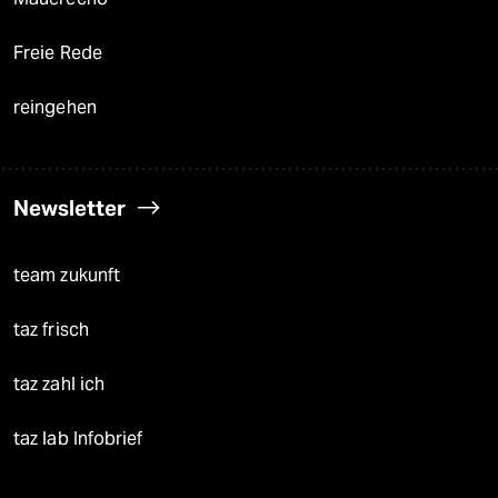
Freie Rede
reingehen
Newsletter
team zukunft
taz frisch
taz zahl ich
taz lab Infobrief