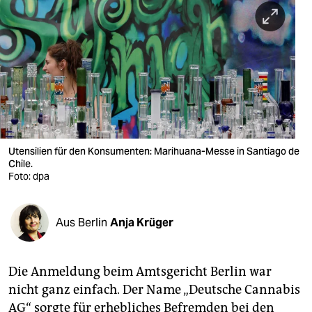
berlin
nord
wahrheit
verlag
verlag
veranstaltungen
Utensilien für den Konsumenten: Marihuana-Messe in Santiago de
Chile.
shop
Foto: dpa
fragen & hilfe
Aus Berlin
Anja Krüger
unterstützen
abo
Die Anmeldung beim Amtsgericht Berlin war
genossenschaft
nicht ganz einfach. Der Name „Deutsche Cannabis
AG“ sorgte für erhebliches Befremden bei den