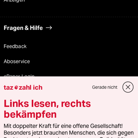
Fragen & Hilfe
Feedback
Aboservice
ePaper Login
taz
zahl ich
Gerade nicht

Downloads für Abonnierende
Links lesen, rechts
bekämpfen
© 2026 taz Verlags und Vertriebs GmbH
Alle Rechte vorbehalten. Bei rechtlichen Fragen oder für Genehmigungen
Mit doppelter Kraft für eine offene Gesellschaft!
wenden Sie sich bitte an
lizenzen@taz.de
Besonders jetzt brauchen Menschen, die sich gegen