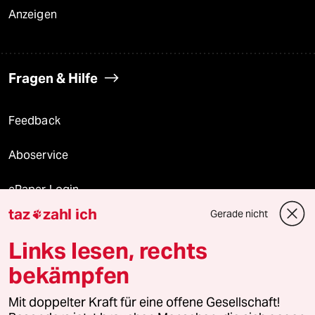
Anzeigen
Fragen & Hilfe
Feedback
Aboservice
ePaper Login
taz
zahl ich
Gerade nicht

Downloads für Abonnierende
Links lesen, rechts
bekämpfen
© 2026 taz Verlags und Vertriebs GmbH
Alle Rechte vorbehalten. Bei rechtlichen Fragen oder für Genehmigungen
Mit doppelter Kraft für eine offene Gesellschaft!
wenden Sie sich bitte an
lizenzen@taz.de