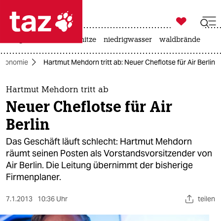

taz zahl ich
krieg in der ukraine
hitze
niedrigwasser
waldbrände

taz zahl ich
Ökonomie
Hartmut Mehdorn tritt ab: Neuer Cheflotse für Air Berlin
taz zahl ich
themen
Hartmut Mehdorn tritt ab
Neuer Cheflotse für Air
politik
Berlin
öko
Das Geschäft läuft schlecht: Hartmut Mehdorn
räumt seinen Posten als Vorstandsvorsitzender von
gesellschaft
Air Berlin. Die Leitung übernimmt der bisherige
Firmenplaner.
kultur
sport
7.1.2013
10:36 Uhr
teilen