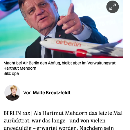
berlin
nord
wahrheit
verlag
verlag
veranstaltungen
Macht bei Air Berlin den Abflug, bleibt aber im Verwaltungsrat:
Hartmut Mehdorn
shop
Bild: dpa
fragen & hilfe
Von
Malte Kreutzfeldt
unterstützen
abo
BERLIN
taz
| Als Hartmut Mehdorn das letzte Mal
genossenschaft
zurücktrat, war das lange - und von vielen
ungeduldig – erwartet worden: Nachdem sein