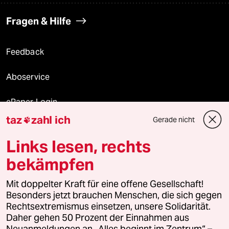
Fragen & Hilfe
Feedback
Aboservice
ePaper Login
taz
zahl ich
Gerade nicht

Downloads für Abonnierende
Links lesen, rechts
bekämpfen
© 2026 taz Verlags und Vertriebs GmbH
Mit doppelter Kraft für eine offene Gesellschaft!
Alle Rechte vorbehalten. Bei rechtlichen Fragen oder für Genehmigungen
wenden Sie sich bitte an
lizenzen@taz.de
Besonders jetzt brauchen Menschen, die sich gegen
Rechtsextremismus einsetzen, unsere Solidarität.
Daher gehen 50 Prozent der Einnahmen aus
Feedback
Redaktionsstatut
Kommune-Richtlinien
KI-