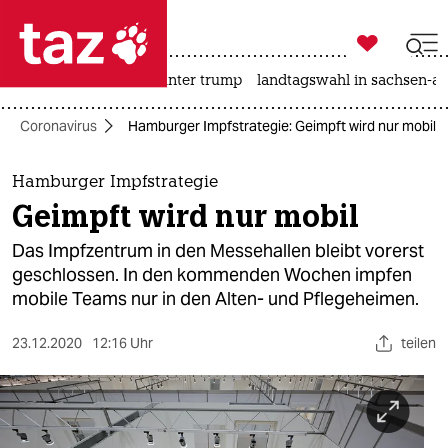

taz zahl ich
nahost-konflikt
usa unter trump
landtagswahl in sachsen-an

taz zahl ich
Coronavirus
Hamburger Impfstrategie: Geimpft wird nur mobil
taz zahl ich
themen
Hamburger Impfstrategie
Geimpft wird nur mobil
politik
Das Impfzentrum in den Messehallen bleibt vorerst
öko
geschlossen. In den kommenden Wochen impfen
mobile Teams nur in den Alten- und Pflegeheimen.
gesellschaft
23.12.2020
12:16 Uhr
teilen
kultur
sport