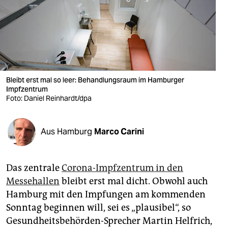
berlin
nord
wahrheit
verlag
Bleibt erst mal so leer: Behandlungsraum im Hamburger
Impfzentrum
verlag
Foto: Daniel Reinhardt/dpa
veranstaltungen
shop
Aus Hamburg
Marco Carini
fragen & hilfe
Das zentrale
Corona-Impfzen­trum in den
unterstützen
Messehallen
bleibt erst mal dicht. Obwohl auch
abo
Hamburg mit den Impfungen am kommenden
Sonntag beginnen will, sei es „plausibel“, so
genossenschaft
Gesundheitsbehörden-Sprecher Martin Helfrich,