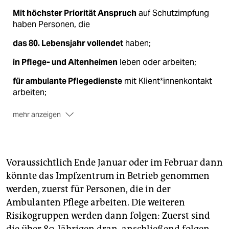
Mit höchster Priorität Anspruch
auf Schutzimpfung
haben Personen, die
das 80. Lebensjahr vollendet
haben;
in Pflege- und Altenheimen
leben oder arbeiten;
für ambulante Pflegedienste
mit Klient*innenkontakt
arbeiten;
mehr anzeigen
in medizinischen Einrichtungen
regelmäßig mit
Patient*in­nen aus Hoch-Risikogruppen zu tun haben
oder selber einem sehr hohen Ansteckungssrisiko
Voraussichtlich Ende Januar oder im Februar dann
ausgesetzt sind.
könnte das Impfzentrum in Betrieb genommen
werden, zuerst für Personen, die in der
Ambulanten Pflege arbeiten. Die weiteren
Risikogruppen werden dann folgen: Zuerst sind
die über 80-Jährigen dran, anschließend folgen