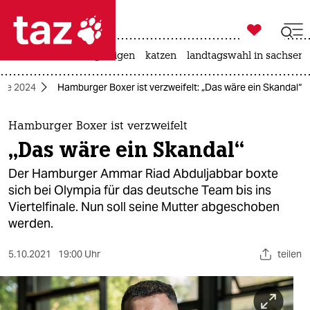

taz zahl ich
ceuta
hitze
bergsteigen
katzen
landtagswahl in sachsen-

taz zahl ich
ele 2024
Hamburger Boxer ist verzweifelt: „Das wäre ein Skandal“
taz zahl ich
themen
Hamburger Boxer ist verzweifelt
„Das wäre ein Skandal“
politik
Der Hamburger Ammar Riad Abduljabbar boxte
öko
sich bei Olympia für das deutsche Team bis ins
Viertelfinale. Nun soll seine Mutter abgeschoben
gesellschaft
werden.
kultur
5.10.2021
19:00 Uhr
teilen
sport