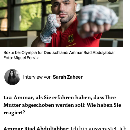
berlin
nord
wahrheit
verlag
verlag
Boxte bei Olympia für Deutschland: Ammar Riad Abduljabbar
Foto: Miguel Ferraz
veranstaltungen
shop
Interview von
Sarah Zaheer
fragen & hilfe
unterstützen
taz: Ammar, als Sie erfahren haben, dass Ihre
Mutter abgeschoben werden soll: Wie haben Sie
abo
reagiert?
genossenschaft
Ammar Riad Abduljabbar:
Ich bin ausgerastet. Ich