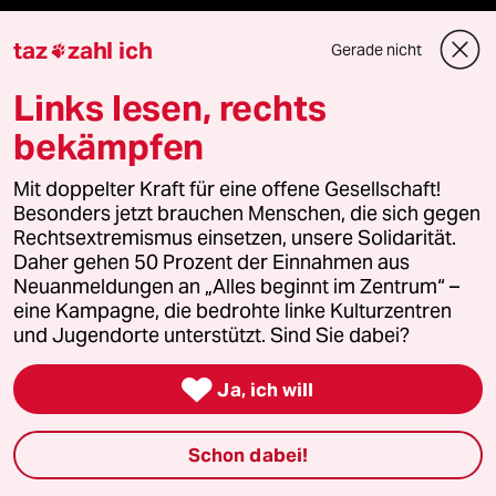
panterstiftung
taz
zahl ich
Gerade nicht

Links lesen, rechts
panterpreis 2026
bekämpfen
Mit doppelter Kraft für eine offene Gesellschaft!
Podcast
Besonders jetzt brauchen Menschen, die sich gegen
Rechtsextremismus einsetzen, unsere Solidarität.
Daher gehen 50 Prozent der Einnahmen aus
bundestalk
Neuanmeldungen an „Alles beginnt im Zentrum“ –
eine Kampagne, die bedrohte linke Kulturzentren
fernverbindung
und Jugendorte unterstützt. Sind Sie dabei?
klima update°

Ja, ich will
Mauerecho
Schon dabei!
Freie Rede