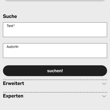
Suche
Text
*
AutorIn
Bitte füllen Sie alle Pflichtfelder (*) aus, um fortfahren zu können.
Erweitert
Experten