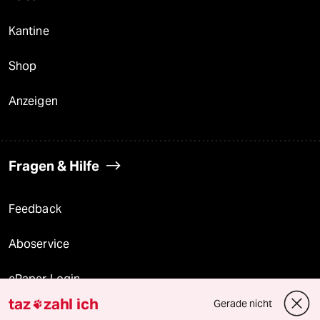
Kantine
Shop
Anzeigen
Fragen & Hilfe
Feedback
Aboservice
ePaper Login
taz
zahl ich
Gerade nicht

Downloads für Abonnierende