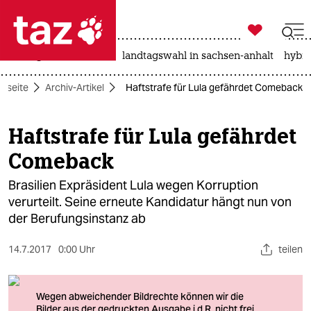

taz zahl ich
niedrigwasser
rente
landtagswahl in sachsen-anhalt
hybri

taz zahl ich
rtseite
Archiv-Artikel
Haftstrafe für Lula gefährdet Comeback
taz zahl ich
themen
Haftstrafe für Lula gefährdet
Comeback
politik
Brasilien Expräsident Lula wegen Korruption
öko
verurteilt. Seine erneute Kandidatur hängt nun von
der Berufungsinstanz ab
gesellschaft
kultur
14.7.2017
0:00 Uhr
teilen
sport