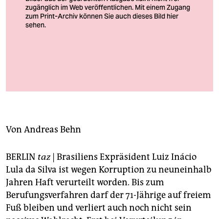
berlin
nord
wahrheit
verlag
Expräsident Luiz Ignácio da Silva gestikuliert bei einer
Veranstaltung vergangene Woche in Brasília
verlag
Foto: Ueslei Marcelino/
veranstaltungen
shop
Von
Andreas Behn
fragen & hilfe
BERLIN
taz
| Brasiliens Expräsident Luiz Inácio
unterstützen
Lula da Silva ist wegen Korruption zu neuneinhalb
Jahren Haft verurteilt worden. Bis zum
abo
Berufungsverfahren darf der 71-Jährige auf freiem
genossenschaft
Fuß bleiben und verliert auch noch nicht sein