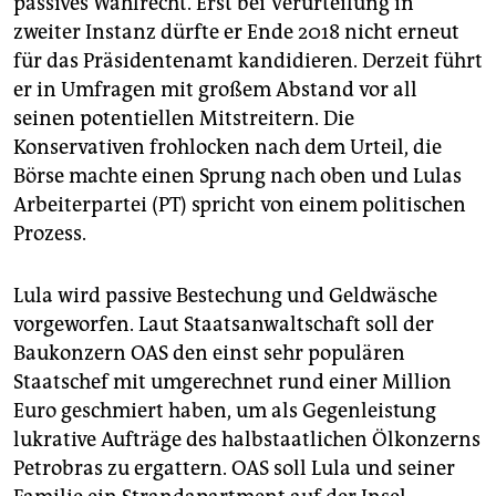
passives Wahlrecht. Erst bei Verurteilung in
epaper login
zweiter Instanz dürfte er Ende 2018 nicht erneut
für das Präsidentenamt kandidieren. Derzeit führt
er in Umfragen mit großem Abstand vor all
seinen potentiellen Mitstreitern. Die
Konservativen frohlocken nach dem Urteil, die
Börse machte einen Sprung nach oben und Lulas
Arbeiterpartei (PT) spricht von einem politischen
Prozess.
Lula wird passive Bestechung und Geldwäsche
vorgeworfen. Laut Staatsanwaltschaft soll der
Baukonzern OAS den einst sehr populären
Staatschef mit umgerechnet rund einer Million
Euro geschmiert haben, um als Gegenleistung
lukrative Aufträge des halbstaatlichen Ölkonzerns
Petrobras zu ergattern. OAS soll Lula und seiner