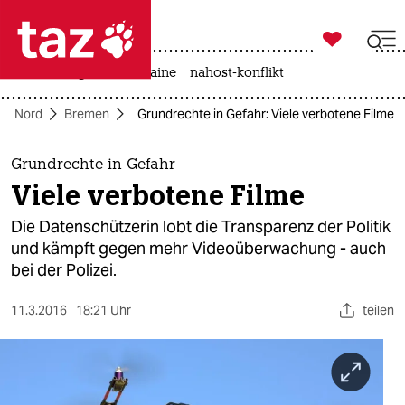

taz zahl ich
hitze
krieg in der ukraine
nahost-konflikt

taz zahl ich
Nord
Bremen
Grundrechte in Gefahr: Viele verbotene Filme
taz zahl ich
themen
Grundrechte in Gefahr
Viele verbotene Filme
politik
Die Datenschützerin lobt die Transparenz der Politik
öko
und kämpft gegen mehr Videoüberwachung - auch
bei der Polizei.
gesellschaft
11.3.2016
18:21 Uhr
teilen
kultur
sport