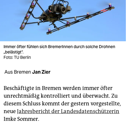
berlin
nord
wahrheit
verlag
Immer öfter fühlen sich BremerInnen durch solche Drohnen
„belästigt“.
verlag
Foto: TU Berlin
veranstaltungen
Aus Bremen
Jan Zier
shop
fragen & hilfe
Beschäftigte in Bremen werden immer öfter
unrechtmäßig kontrolliert und überwacht. Zu
unterstützen
diesem Schluss kommt der gestern vorgestellte,
neue
Jahresbericht der Landesdatenschützerin
abo
Imke Sommer.
genossenschaft