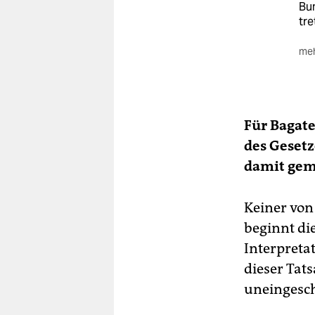
Bun
tre
meh
Di
geg
war
Dop
Für Bagate
zwe
des Gesetz
damit gem
Keiner von
beginnt di
Interpreta
dieser Tat
uneingesch