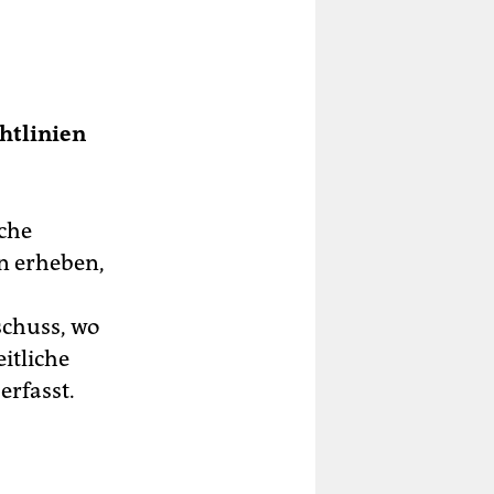
htlinien
iche
n erheben,
schuss, wo
itliche
erfasst.