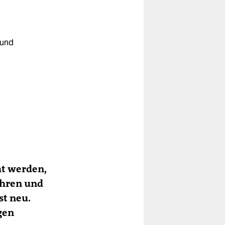
 und
ht werden,
ahren und
st neu.
gen