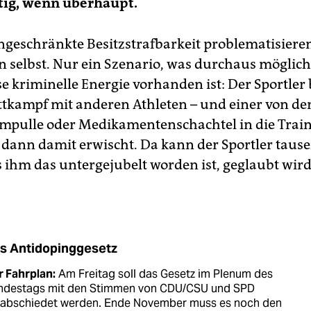
tig, wenn überhaupt.
ngeschränkte Besitzstrafbarkeit problematisiere
en selbst. Nur ein Szenario, was durchaus möglich
e kriminelle Energie vorhanden ist: Der Sportler 
ttkampf mit anderen Athleten – und einer von de
mpulle oder Medikamentenschachtel in die Trai
 dann damit erwischt. Da kann der Sportler tau
s ihm das untergejubelt worden ist, geglaubt wir
s Antidopinggesetz
r Fahrplan:
Am Freitag soll das Gesetz im Plenum des
ndestags mit den Stimmen von CDU/CSU und SPD
rabschiedet werden. Ende November muss es noch den