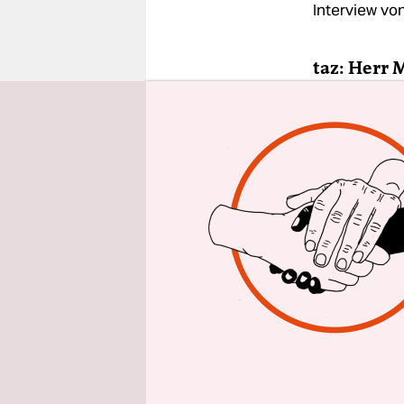
epaper login
Interview vo
taz: Herr 
verabschie
Özcan Mut
Kriminalis
Datenschut
überdies d
uneingesch
und werden
Was meine
Der Gesetze