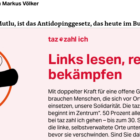
n
Markus Völker
Mutlu, ist das Antidopinggesetz, das heute im 
det werden soll, ein großer Wurf oder Murks?
taz
zahl ich

lu:
Das ist kein großer Wurf und zielt auf eine
Links lesen, r
ierung der Athleten. Die Sportler werden auch in
bekämpfen
z rechtlos gestellt. Das sogenannte Selbstdoping
as Recht auf Selbstschädigung ein. Auch die
ränkte Besitzstrafbarkeit sehen wir sehr proble
Mit doppelter Kraft für eine offene G
 deshalb diesen Gesetzentwurf ablehnen.
brauchen Menschen, die sich vor O
einsetzen, unsere Solidarität. Die ta
beginnt im Zentrum“. 50 Prozent a
n Sie mit Kriminalisierung von Athleten?
bei taz zahl ich gehen – bis zum 30
die linke, selbstverwaltete Orte unte
ntwurf ist fokussiert auf den Athleten. Wir sind 
bevor sie verschwinden. Sind Sie da