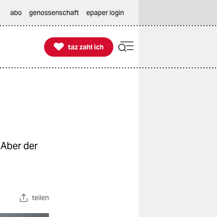
abo
genossenschaft
epaper login

taz zahl ich
taz zahl ich
 Aber der
teilen