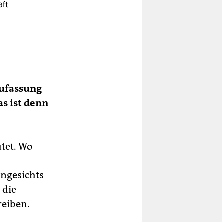
aft
pf
t
 zu
eufassung
as ist denn
tet. Wo
Angesichts
 die
reiben.