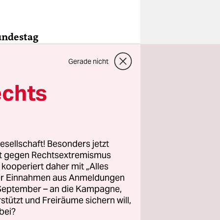
Bundestag
Gerade nicht
echts
 puncto
 schränkt
matisch
esellschaft! Besonders jetzt
rt gegen Rechtsextremismus
z kooperiert daher mit „Alles
ller Einnahmen aus Anmeldungen
. September – an die Kampagne,
rstützt und Freiräume sichern will,
aber der
bei?