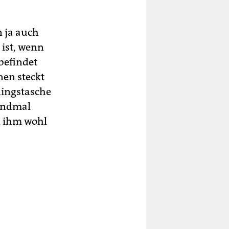
n ja auch
 ist, wenn
befindet
nen steckt
ningstasche
sendmal
d ihm wohl