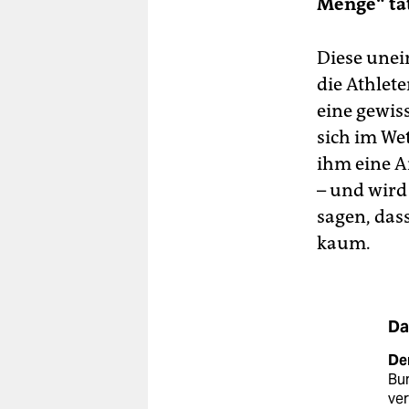
Menge“ tä
Diese unei
die Athlet
eine gewiss
sich im We
ihm eine A
– und wird
sagen, das
kaum.
Da
De
Bu
ve