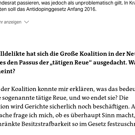
desrat passieren, was jedoch als unproblematisch gilt. In Kr
ten soll das Antidopinggesetz Anfang 2016.
r anzeigen
e Neuregelung:
Das Gesetz bündelt den strafrechtlichen Kam
en Doping, der bislang über das Arzneimittelgesetz geregel
. Sportler, die künftig selbst mit geringen Mengen
ingsubstanzen erwischt werden, müssen mit Strafen von bis
lldelikte hat sich die Große Koalition in der N
i Jahren rechnen.
es den Passus der „tätigen Reue“ ausgedacht. W
eint?
 der Koalition konnte mir erklären, was das bedeu
e sogenannte tätige Reue, und wo endet sie? Die
tion wird Gerichte sicherlich noch beschäftigen. 
sache frage ich mich, ob es überhaupt Sinn macht,
ränkte Besitzstrafbarkeit so im Gesetz festzusch