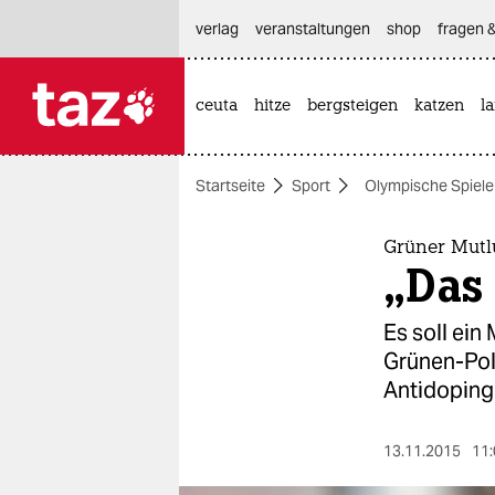
hautnavigation anspringen
hauptinhalt anspringen
footer anspringen
verlag
veranstaltungen
shop
fragen &
ceuta
hitze
bergsteigen
katzen
l

taz zahl ich
taz zahl ich
Startseite
Sport
Olympische Spiele
themen
politik
Grüner Mutl
„Das 
öko
Es soll ein
gesellschaft
Grünen-Pol
Antidoping
kultur
sport
13.11.2015
11: