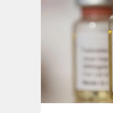
berlin
nord
wahrheit
verlag
verlag
veranstaltungen
shop
fragen & hilfe
unterstützen
abo
genossenschaft