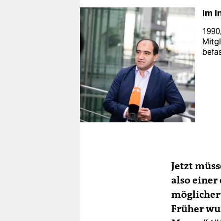
Im I
1990,
Mitgl
befas
Jetzt müss
also einer
möglicher­
Früher wur