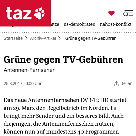

taz zahl ich
krieg in der ukraine
hitze
us-demokraten
nahost-konflikt

taz zahl ich
Startseite
Archiv-Artikel
Grüne gegen TV-Gebühren
taz zahl ich
themen
Grüne gegen TV-Gebühren
politik
Antennen-Fernsehen
öko
25.3.2017
0:00 Uhr
teilen
gesellschaft
Das neue Antennenfernsehen DVB-T2 HD startet
am 29. März den Regelbetrieb im Norden. Es
kultur
bringt mehr Sender und ein besseres Bild. Auch
sport
diejenigen, die Antennenfernsehen nutzen,
können nun auf mindestens 40 Programmen