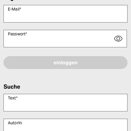
E-Mail
*
Passwort
*
Bitte füllen Sie alle Pflichtfelder (*) aus, um fortfahren zu können.
Suche
Text
*
AutorIn