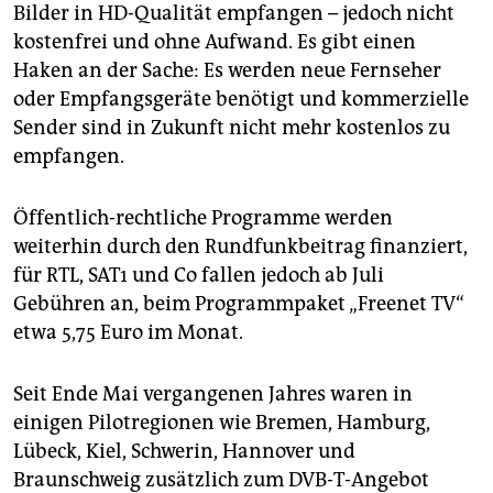
berlin
Bilder in HD-Qualität empfangen – jedoch nicht
kostenfrei und ohne Aufwand. Es gibt einen
nord
Haken an der Sache: Es werden neue Fernseher
wahrheit
oder Empfangsgeräte benötigt und kommerzielle
Sender sind in Zukunft nicht mehr kostenlos zu
verlag
empfangen.
verlag
Öffentlich-rechtliche Programme werden
veranstaltungen
weiterhin durch den Rundfunkbeitrag finanziert,
für RTL, SAT1 und Co fallen jedoch ab Juli
shop
Gebühren an, beim Programmpaket „Freenet TV“
fragen & hilfe
etwa 5,75 Euro im Monat.
unterstützen
Seit Ende Mai vergangenen Jahres waren in
abo
einigen Pilotregionen wie Bremen, Hamburg,
Lübeck, Kiel, Schwerin, Hannover und
genossenschaft
Braunschweig zusätzlich zum DVB-T-Angebot