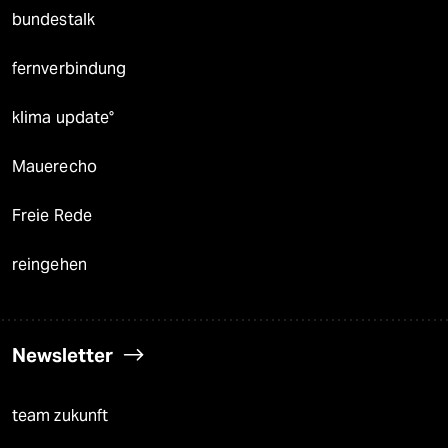
bundestalk
fernverbindung
klima update°
Mauerecho
Freie Rede
reingehen
Newsletter
team zukunft