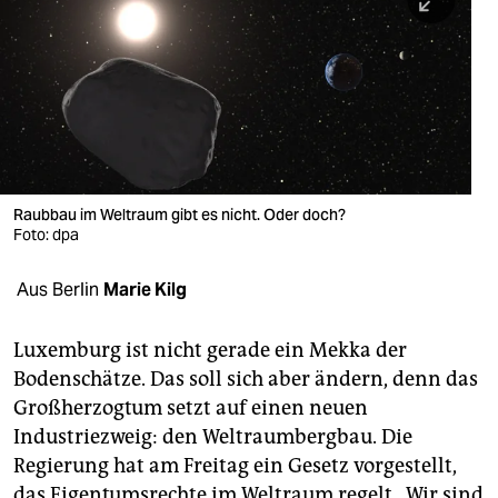
berlin
nord
wahrheit
verlag
verlag
Raubbau im Weltraum gibt es nicht. Oder doch?
Foto: dpa
veranstaltungen
shop
Aus Berlin
Marie Kilg
fragen & hilfe
Luxemburg ist nicht gerade ein Mekka der
unterstützen
Bodenschätze. Das soll sich aber ändern, denn das
Großherzogtum setzt auf einen neuen
abo
Industriezweig: den Weltraumbergbau. Die
genossenschaft
Regierung hat am Freitag ein Gesetz vorgestellt,
das Eigentumsrechte im Weltraum regelt. „Wir sind