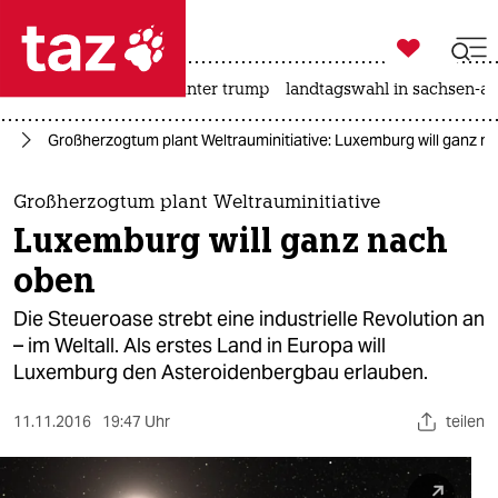

taz zahl ich
nahost-konflikt
usa unter trump
landtagswahl in sachsen-an

taz zahl ich
ie
Großherzogtum plant Weltrauminitiative: Luxemburg will ganz n
taz zahl ich
themen
Großherzogtum plant Weltrauminitiative
Luxemburg will ganz nach
politik
oben
öko
Die Steueroase strebt eine industrielle Revolution an
– im Weltall. Als erstes Land in Europa will
gesellschaft
Luxemburg den Asteroidenbergbau erlauben.
kultur
11.11.2016
19:47 Uhr
teilen
sport