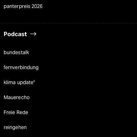
panterpreis 2026
Podcast
bundestalk
fernverbindung
klima update°
Mauerecho
Freie Rede
reingehen