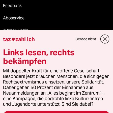
Feedback
Aboservice
ePaper Login
taz
zahl ich
Gerade nicht

Downloads für Abonnierende
Links lesen, rechts
bekämpfen
© 2026 taz Verlags und Vertriebs GmbH
Alle Rechte vorbehalten. Bei rechtlichen Fragen oder für Genehmigungen
Mit doppelter Kraft für eine offene Gesellschaft!
wenden Sie sich bitte an
lizenzen@taz.de
Besonders jetzt brauchen Menschen, die sich gegen
Rechtsextremismus einsetzen, unsere Solidarität.
Daher gehen 50 Prozent der Einnahmen aus
Feedback
Redaktionsstatut
Kommune-Richtlinien
KI-
Neuanmeldungen an „Alles beginnt im Zentrum“ –
eine Kampagne, die bedrohte linke Kulturzentren
Leitlinie
Informant
Datenschutz
Impressum
AGB
und Jugendorte unterstützt. Sind Sie dabei?