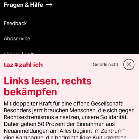
Fragen & Hilfe
Feedback
Aboservice
ePaper Login
taz
zahl ich
Gerade nicht

Downloads für Abonnierende
Links lesen, rechts
bekämpfen
© 2026 taz Verlags und Vertriebs GmbH
Mit doppelter Kraft für eine offene Gesellschaft!
Alle Rechte vorbehalten. Bei rechtlichen Fragen oder für Genehmigungen
wenden Sie sich bitte an
lizenzen@taz.de
Besonders jetzt brauchen Menschen, die sich gegen
Rechtsextremismus einsetzen, unsere Solidarität.
Daher gehen 50 Prozent der Einnahmen aus
Feedback
Redaktionsstatut
Kommune-Richtlinien
KI-
Neuanmeldungen an „Alles beginnt im Zentrum“ –
eine Kampagne, die bedrohte linke Kulturzentren