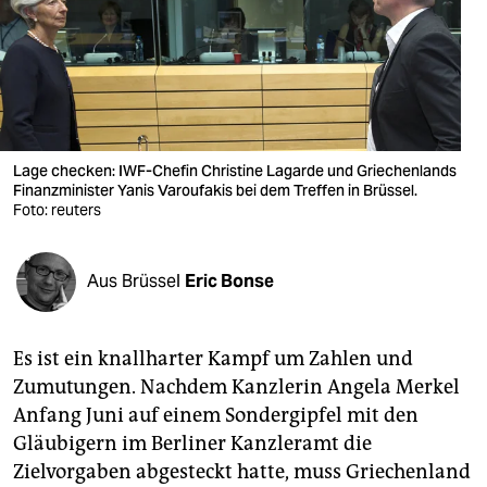
berlin
nord
wahrheit
verlag
Lage checken: IWF-Chefin Christine Lagarde und Griechenlands
Finanzminister Yanis Varoufakis bei dem Treffen in Brüssel.
verlag
Foto: reuters
veranstaltungen
shop
Aus Brüssel
Eric Bonse
fragen & hilfe
Es ist ein knallharter Kampf um Zahlen und
unterstützen
Zumutungen. Nachdem Kanzlerin Angela Merkel
abo
Anfang Juni auf einem Sondergipfel mit den
Gläubigern im Berliner Kanzleramt die
genossenschaft
Zielvorgaben abgesteckt hatte, muss Griechenland