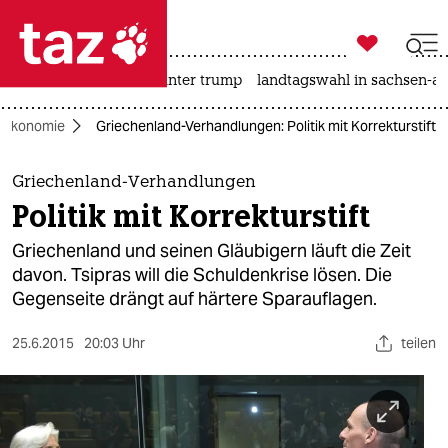

taz zahl ich
nahost-konflikt
usa unter trump
landtagswahl in sachsen-an

taz zahl ich
Ökonomie
Griechenland-Verhandlungen: Politik mit Korrekturstift
taz zahl ich
themen
Griechenland-Verhandlungen
Politik mit Korrekturstift
politik
Griechenland und seinen Gläubigern läuft die Zeit
öko
davon. Tsipras will die Schuldenkrise lösen. Die
Gegenseite drängt auf härtere Sparauflagen.
gesellschaft
25.6.2015
20:03 Uhr
teilen
kultur
sport