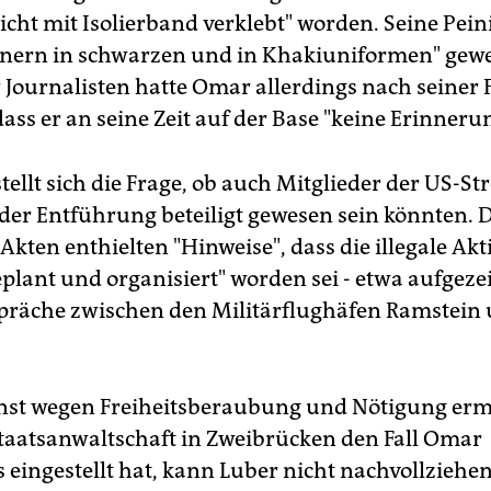
icht mit Isolierband verklebt" worden. Seine Pein
nern in schwarzen und in Khakiuniformen" gew
Journalisten hatte Omar allerdings nach seiner 
ass er an seine Zeit auf der Base "keine Erinneru
tellt sich die Frage, ob auch Mitglieder der US-Str
der Entführung beteiligt gewesen sein könnten. 
kten enthielten "Hinweise", dass die illegale Akt
eplant und organisiert" worden sei - etwa aufgeze
präche zwischen den Militärflughäfen Ramstein
inst wegen Freiheitsberaubung und Nötigung erm
taatsanwaltschaft in Zweibrücken den Fall Omar
s eingestellt hat, kann Luber nicht nachvollziehe