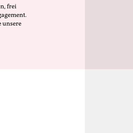
n, frei
ngagement.
e unsere