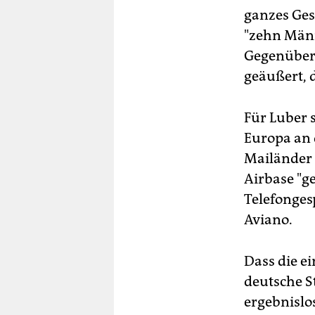
ganzes Ges
"zehn Män
Gegenüber 
geäußert, d
Für Luber s
Europa an 
Mailänder A
Airbase "g
Telefonges
Aviano.
Dass die e
deutsche S
ergebnislo