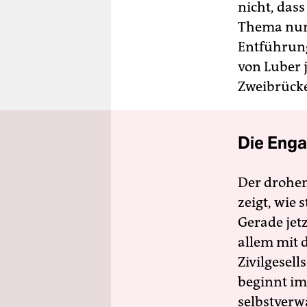
nicht, das
Thema nur 
Entführung
von Luber 
Zweibrücke
Die Enga
Der drohe
zeigt, wie
Gerade jet
allem mit d
Zivilgesell
beginnt im
selbstverw