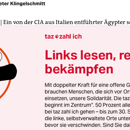
eter Klingelschmitt
| Ein von der CIA aus Italien entführter Ägypter s
f der US-Airbase Ramstein in der Pfalz im Jahr 2
taz
zahl ich

t worden sein. Das jedenfalls behauptete am Frei
Burkhard Luber, der sich seit Jahren mit dem Fall
Links lesen, r
t. Bislang war man davon ausgegangen, dass die
bekämpfen
ßlich militanten Moslems Abu Omar am 13. Febr
Weg nach Kairo in Ramstein lediglich den Jet gew
ber hingegen ist überzeugt, dass in Ramstein die
Mit doppelter Kraft für eine offene G
nd organisiert" wurde.
brauchen Menschen, die sich vor O
einsetzen, unsere Solidarität. Die ta
beginnt im Zentrum“. 50 Prozent a
rierte in Mainz auf Einladung der Grünen. "Detail
bei taz zahl ich gehen – bis zum 30
ade in den USA erschienene Buch "Kidnapping in 
die linke, selbstverwaltete Orte unte
stspezialisten Steve Hendricks ausgewertet. Und 
bevor sie verschwinden. Sind Sie da