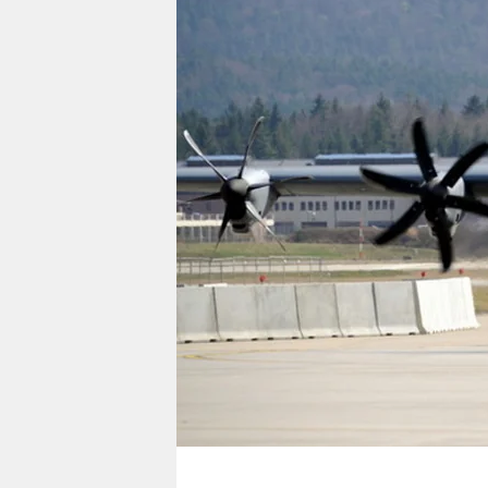
berlin
nord
wahrheit
verlag
verlag
veranstaltungen
shop
fragen & hilfe
unterstützen
abo
genossenschaft