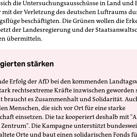
s sich die Untersuchungsausschüsse in Land un
mit der Verletzung des deutschen Luftraums du
sflüge beschäftigten. Die Grünen wollen die Erk
jetzt der Landesregierung und der Staatsanwaltsc
n übermitteln.
gierten stärken
nde Erfolg der AfD bei den kommenden Landtags
 stark rechtsextreme Kräfte inzwischen geworden 
zt braucht es Zusammenhalt und Solidarität. Auc
en Menschen, die sich vor Ort für eine starke
schaft einsetzen. Die taz kooperiert deshalb mit "A
 Zentrum". Die Kampagne unterstützt bundesweit
altete Orte und baut einen solidarischen Fonds f