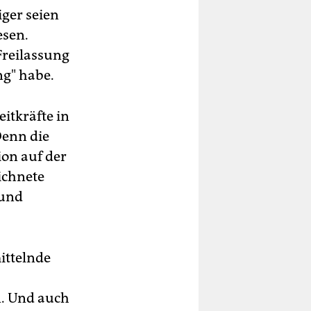
iger seien
esen.
Freilassung
ng" habe.
eitkräfte in
Denn die
ion auf der
ichnete
 und
ittelnde
n. Und auch