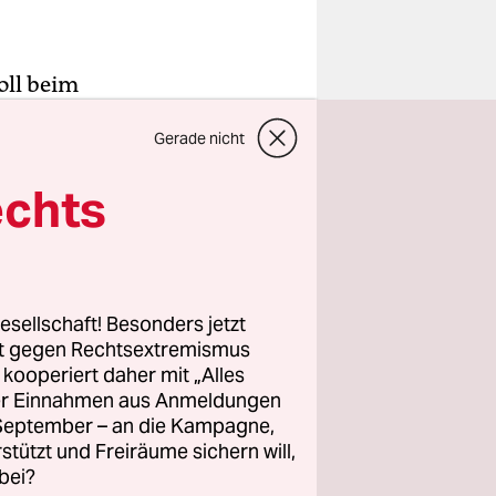
oll beim
003
Gerade nicht
tag der
echts
 Kidnapper
uar 2003
echselt
 Entführung
esellschaft! Besonders jetzt
rt gegen Rechtsextremismus
z kooperiert daher mit „Alles
ller Einnahmen aus Anmeldungen
liert" habe
. September – an die Kampagne,
Milan" des
rstützt und Freiräume sichern will,
sich die
bei?