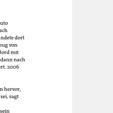
Auto
nach
ndete dort
zeug von
Bord mit
e dann nach
rt. 2006
n hervor,
ei, sagt
"sein