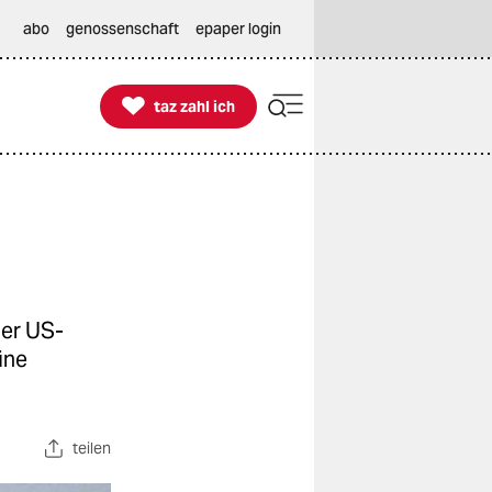
abo
genossenschaft
epaper login

taz zahl ich
taz zahl ich
der US-
ine
teilen