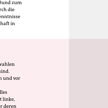
d Bund zum
rch die
enntnisse
haft in
wahlen
sind.
h und vor
lles
 linke,
ür deren