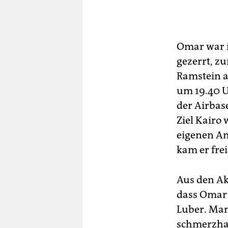
Omar war i
gezerrt, z
Ramstein a
um 19.40 U
der Airbas
Ziel Kairo
eigenen An
kam er frei
Aus den Ak
dass Omar 
Luber. Man
schmerzhaf