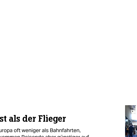
st als der Flieger
uropa oft weniger als Bahnfahrten,
er kommen Reisende aber günstiger auf