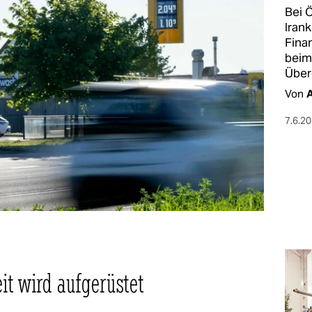
Bei 
Irank
Fina
beim
Über
Von
A
7.6.2
eit wird aufgerüstet