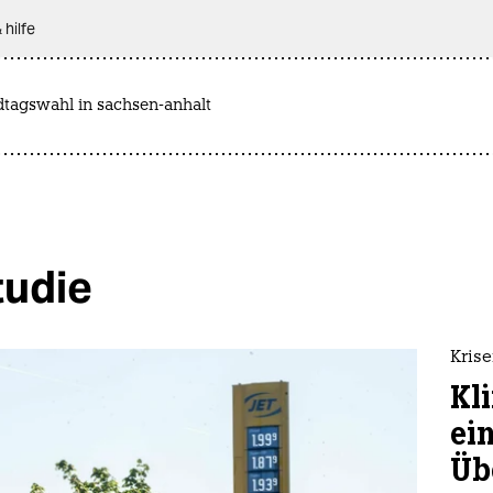
 hilfe
dtagswahl in sachsen-anhalt
tudie
Kris
Kli
ei
Üb