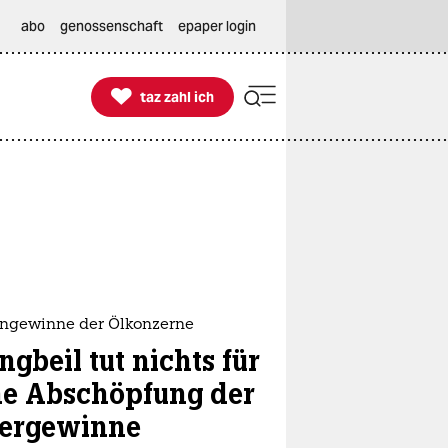
abo
genossenschaft
epaper login

taz zahl ich
taz zahl ich
engewinne der Ölkonzerne
ngbeil tut nichts für
ne Abschöpfung der
ergewinne