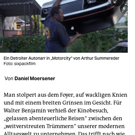
berlin
nord
wahrheit
verlag
verlag
Ein Detroiter Autonarr in „Motorcity“ von Arthur Summereder
Foto: sixpackfilm
veranstaltungen
shop
Von
Daniel Moersener
fragen & hilfe
Man stolpert aus dem Foyer, auf wackligen Knien
unterstützen
und mit einem breiten Grinsen im Gesicht. Für
Walter Benjamin verhieß der Kinobesuch,
abo
„gelassen abenteuerliche Reisen“ zwischen den
genossenschaft
„weitverstreuten Trümmern“ unserer modernen
Alltagswelt zu unternehmen. Das trifft nach wie