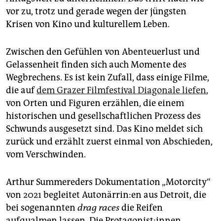
epaper login
vor zu, trotz und gerade wegen der jüngsten
Krisen von Kino und kulturellem Leben.
Zwischen den Gefühlen von Abenteuerlust und
Gelassenheit finden sich auch Momente des
Wegbrechens. Es ist kein Zufall, dass einige Filme,
die auf
dem Grazer Filmfestival Diagonale liefen
,
von Orten und Figuren erzählen, die einem
historischen und gesellschaftlichen Prozess des
Schwunds ausgesetzt sind. Das Kino meldet sich
zurück und erzählt zuerst einmal von Abschieden,
vom Verschwinden.
Arthur Summereders Dokumentation „Motorcity“
von 2021 begleitet Au­to­när­ri­n:en aus Detroit, die
bei sogenannten
drag races
die Reifen
aufqualmen lassen. Die Prot­ago­nis­t:in­nen