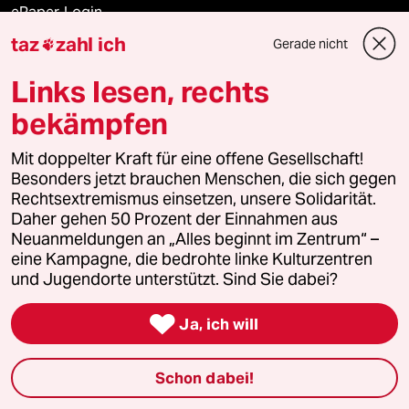
ePaper Login
taz
zahl ich
Gerade nicht

Downloads für Abonnierende
Links lesen, rechts
bekämpfen
© 2026 taz Verlags und Vertriebs GmbH
Mit doppelter Kraft für eine offene Gesellschaft!
Alle Rechte vorbehalten. Bei rechtlichen Fragen oder für Genehmigungen
wenden Sie sich bitte an
lizenzen@taz.de
Besonders jetzt brauchen Menschen, die sich gegen
Rechtsextremismus einsetzen, unsere Solidarität.
Daher gehen 50 Prozent der Einnahmen aus
Feedback
Redaktionsstatut
Kommune-Richtlinien
KI-
Neuanmeldungen an „Alles beginnt im Zentrum“ –
eine Kampagne, die bedrohte linke Kulturzentren
Leitlinie
Informant
Datenschutz
Impressum
AGB
und Jugendorte unterstützt. Sind Sie dabei?
Seitenwende
Einwilligungen widerrufen (Ads)

Ja, ich will
Schon dabei!