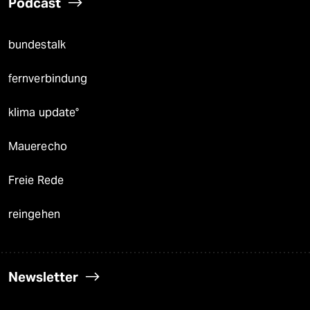
Podcast
bundestalk
fernverbindung
klima update°
Mauerecho
Freie Rede
reingehen
Newsletter