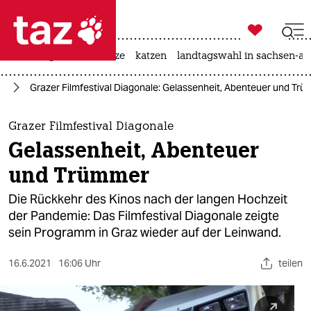

taz zahl ich
iran-krieg
ceuta
hitze
katzen
landtagswahl in sachsen-an

taz zahl ich
us
Grazer Filmfestival Diagonale: Gelassenheit, Abenteuer und Tr
taz zahl ich
themen
Grazer Filmfestival Diagonale
Gelassenheit, Abenteuer
politik
und Trümmer
öko
Die Rückkehr des Kinos nach der langen Hochzeit
der Pandemie: Das Filmfestival Diagonale zeigte
gesellschaft
sein Programm in Graz wieder auf der Leinwand.
kultur
16.6.2021
16:06 Uhr
teilen
sport