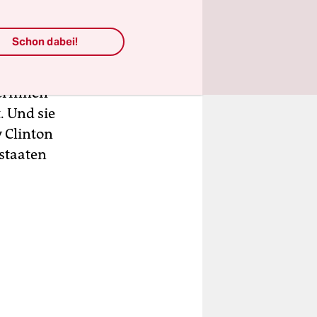
cht. Sie
und
Schon dabei!
eibung und
die
erInnen
. Und sie
y Clinton
sstaaten