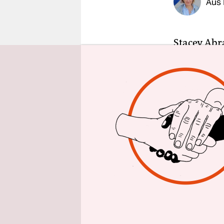
Aus 
epaper login
Stacey Abr
mangelt: Sie
Energie, si
In der Dem
Dienstag be
In den Vor
zur offizie
das erste 
Spitze eine
Schon jetz
Schwung in 
kandidiert 