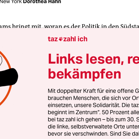
New York
Dorothea Hahn
ams bringt mit, woran es der Politik in den Südst
 ist eine Frau, sie ist jung, sie ist links, sie strotz
taz
zahl ich

e kann mitreißend reden und ­schreiben und sie i
okratischen Partei war sie schon lange ein Gehe
Links lesen, r
gann für die 44-Jährige der nächste Schritt ihrer
bekämpfen
wahlen machte die demokratische Basis sie mit 7
llen Kandidatin für das Gouverneursamt in Georgia
Mal, dass eine große Partei eine Afroamerikanerin
Mit doppelter Kraft für eine offene G
brauchen Menschen, die sich vor O
s Bundesstaates schicken will.
einsetzen, unsere Solidarität. Die ta
beginnt im Zentrum“. 50 Prozent a
t, ein halbes Jahr vor den Wahlen, hat Abrams ne
bei taz zahl ich gehen – bis zum 30
die Politik des konservativen Georgia gebracht. 
die linke, selbstverwaltete Orte unte
bevor sie verschwinden. Sind Sie da
an der Spitze einer breiten Allianz, die von Femi