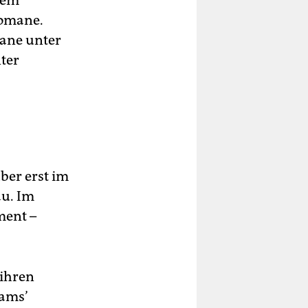
dem
Romane.
mane unter
ter
ber erst im
au. Im
ment –
 ihren
rams’