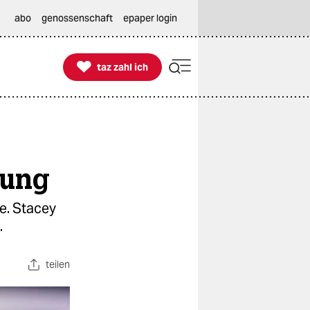
abo
genossenschaft
epaper login

taz zahl ich
taz zahl ich
nung
ie. Stacey
.
teilen