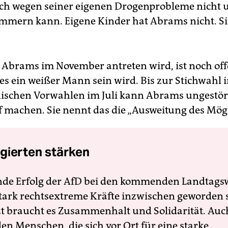
ich wegen seiner eigenen Drogenprobleme nicht 
mmern kann. Eigene Kinder hat Abrams nicht. Sie
Abrams im November antreten wird, ist noch offe
 es ein weißer Mann sein wird. Bis zur Stichwahl 
ischen Vorwahlen im Juli kann Abrams ungestör
machen. Sie nennt das die „Ausweitung des Mögl
gierten stärken
nde Erfolg der AfD bei den kommenden Landtags
 stark rechtsextreme Kräfte inzwischen geworden 
zt braucht es Zusammenhalt und Solidarität. Auc
en Menschen, die sich vor Ort für eine starke