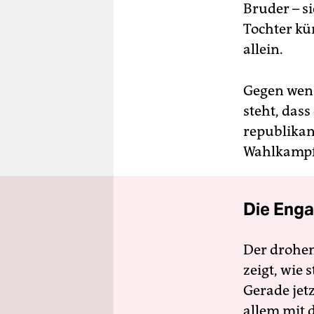
Bruder – s
Tochter kü
allein.
Gegen wen 
steht, dass
republikan
Wahlkampf 
Die Enga
Der drohe
zeigt, wie
Gerade jet
allem mit d