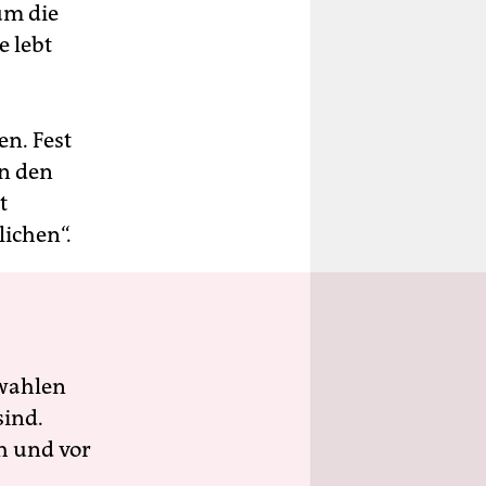
um die
 lebt
n. Fest
in den
t
ichen“.
wahlen
sind.
h und vor