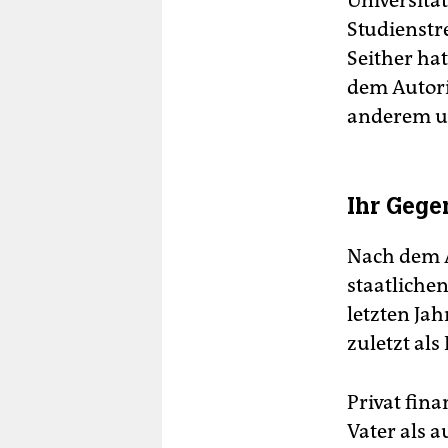
Universitä
Studienstr
Seither ha
dem Autor
anderem um
Ihr Gege
Nach dem A
staatliche
letzten Ja
zuletzt al
Privat fin
Vater als 