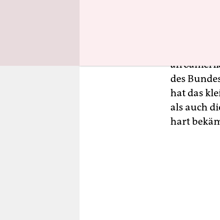
und LGBT-G
setzt Kont
verteidigt
das Recht a
afroameri
des Bundess
hat das kle
als auch d
hart bekäm