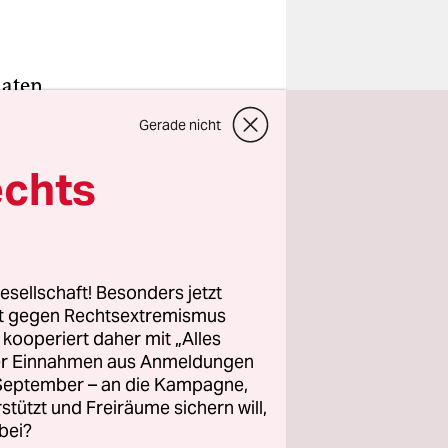
aaten
t nur so vor
Gerade nicht
st schwarz.
imtipp. Am
echts
 Karriere.
4 Prozent
. Es ist
 an die
esellschaft! Besonders jetzt
rt gegen Rechtsextremismus
z kooperiert daher mit „Alles
ller Einnahmen aus Anmeldungen
uen
. September – an die Kampagne,
Sie
rstützt und Freiräume sichern will,
bei?
nistinnen