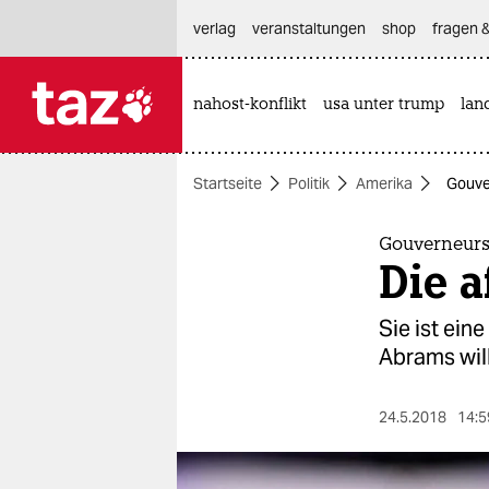
hautnavigation anspringen
hauptinhalt anspringen
footer anspringen
verlag
veranstaltungen
shop
fragen &
nahost-konflikt
usa unter trump
lan

taz zahl ich
taz zahl ich
Startseite
Politik
Amerika
Gouve
themen
politik
Gouverneurs
Die 
öko
Sie ist eine
gesellschaft
Abrams wil
kultur
24.5.2018
14:5
sport