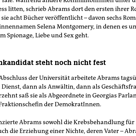
t Yale. Während andere KommilitonInnen unter 
ess litten, schrieb Abrams dort den ersten ihrer 
t sie acht Bücher veröffentlicht – davon sechs Ro
innennamen Selena Montgomery, in denen es un
 Spionage, Liebe und Sex geht.
nkandidat steht noch nicht fest
bschluss der Universität arbeitete Abrams tagsü
n Dienst, dann als Anwältin, dann als Geschäftsfr
hrzehnt saß sie als Abgeordnete in Georgias Parla
s Fraktionschefin der DemokratInnen.
anzierte Abrams sowohl die Krebsbehandlung für
auch die Erziehung einer Nichte, deren Vater – Ab