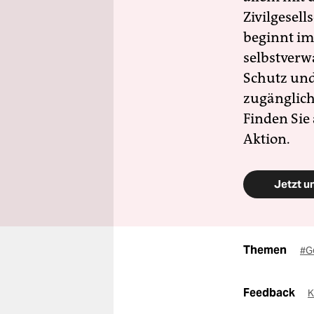
Zivilgesell
beginnt im
selbstverw
Schutz und 
zugänglich
Finden Sie
Aktion.
Jetzt u
Themen
#G
Feedback
K