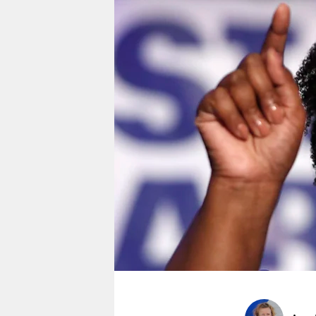
berlin
nord
wahrheit
verlag
verlag
veranstaltungen
shop
fragen & hilfe
unterstützen
abo
genossenschaft