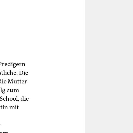
 Predigern
liche. Die
die Mutter
olg zum
School, die
stin mit
-