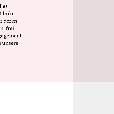
lles
 linke,
ür deren
n, frei
ngagement.
e unsere