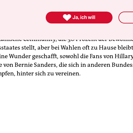
ruppen bis hin zu moderaten DemokratInnen rei
rapunkte gegen die Politik der Trump-Regierung 

Ja, ich will
 die Rechte von Minderheiten, das Recht auf Abtr
uf Krankenversicherung für alle. Sie mobilisiert 
kanische Community, die 30 Prozent der Bewohn
taates stellt, aber bei Wahlen oft zu Hause bleibt
ine Wunder geschafft, sowohl die Fans von Hillar
ie von Bernie Sanders, die sich in anderen Bunde
pfen, hinter sich zu vereinen.