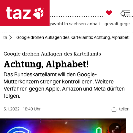

taz zahl ich
hitze
surfen
landtagswahl in sachsen-anhalt
gewalt gegen

taz zahl ich
eta
Google drohen Auflagen des Kartellamts: Achtung, Alphabet!
taz zahl ich
themen
Google drohen Auflagen des Kartellamts
Achtung, Alphabet!
politik
Das Bundeskartellamt will den Google-
öko
Mutterkonzern strenger kontrollieren. Weitere
Verfahren gegen Apple, Amazon und Meta dürften
gesellschaft
folgen.
kultur
5.1.2022
18:49 Uhr
teilen
sport