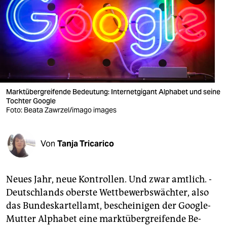
berlin
nord
wahrheit
verlag
verlag
Marktüber­grei­fende Be­deutung: Internetgigant Alphabet und seine
Tochter Google
veranstaltungen
Foto: Beata Zawrzel/imago images
shop
Von
Tanja Tricarico
fragen & hilfe
unterstützen
Neu­es Jahr, neue Kon­trollen. Und zwar amtlich. ­
abo
Deutschlands oberste Wettbewerbswächter, also
das Bundeskartellamt, be­schei­ni­gen der Google-
genossenschaft
Mutter Al­pha­bet eine marktüber­grei­fende Be­