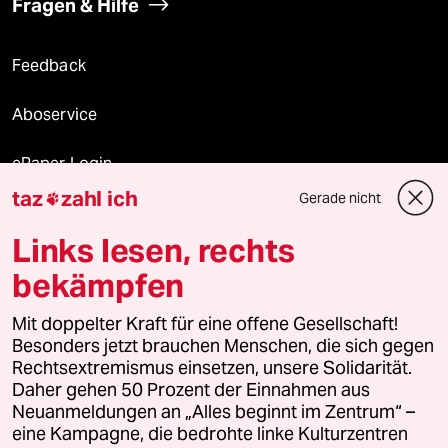
Fragen & Hilfe
Feedback
Aboservice
ePaper Login
taz
zahl ich
Gerade nicht

Downloads für Abonnierende
Links lesen, rechts
bekämpfen
© 2026 taz Verlags und Vertriebs GmbH
Mit doppelter Kraft für eine offene Gesellschaft!
Alle Rechte vorbehalten. Bei rechtlichen Fragen oder für Genehmigungen
wenden Sie sich bitte an
lizenzen@taz.de
Besonders jetzt brauchen Menschen, die sich gegen
Rechtsextremismus einsetzen, unsere Solidarität.
Daher gehen 50 Prozent der Einnahmen aus
Feedback
Redaktionsstatut
Kommune-Richtlinien
KI-
Neuanmeldungen an „Alles beginnt im Zentrum“ –
eine Kampagne, die bedrohte linke Kulturzentren
Leitlinie
Informant
Datenschutz
Impressum
AGB