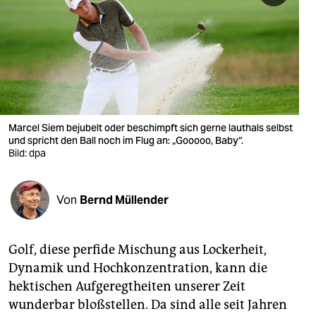
berlin
nord
wahrheit
verlag
verlag
Marcel Siem bejubelt oder beschimpft sich gerne lauthals selbst
und spricht den Ball noch im Flug an: „Gooooo, Baby“.
veranstaltungen
Bild: dpa
shop
Von
Bernd Müllender
fragen & hilfe
unterstützen
Golf, diese perfide Mischung aus Lockerheit,
abo
Dynamik und Hochkonzentration, kann die
hektischen Aufgeregtheiten unserer Zeit
genossenschaft
wunderbar bloßstellen. Da sind alle seit Jahren