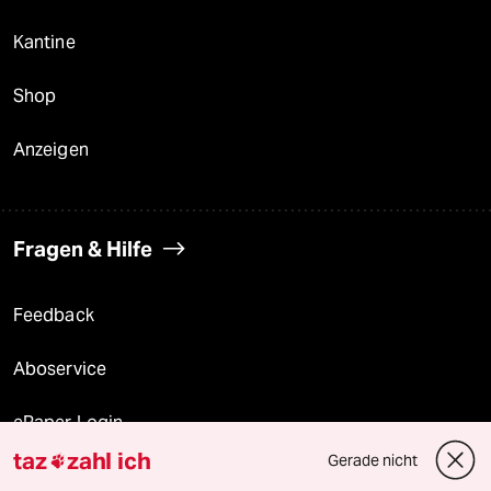
Kantine
Shop
Anzeigen
Fragen & Hilfe
Feedback
Aboservice
ePaper Login
taz
zahl ich
Gerade nicht

Downloads für Abonnierende