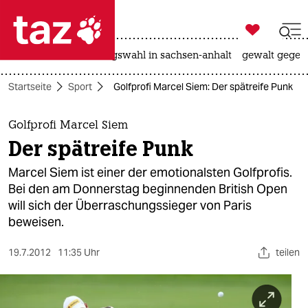

taz zahl ich
hitze
surfen
landtagswahl in sachsen-anhalt
gewalt gegen

taz zahl ich
Startseite
Sport
Golfprofi Marcel Siem: Der spätreife Punk
taz zahl ich
themen
Golfprofi Marcel Siem
Der spätreife Punk
politik
Marcel Siem ist einer der emotionalsten Golfprofis.
öko
Bei den am Donnerstag beginnenden British Open
will sich der Überraschungssieger von Paris
gesellschaft
beweisen.
kultur
19.7.2012
11:35 Uhr
teilen
sport