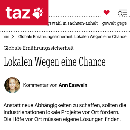

taz zahl ich
hitze
surfen
landtagswahl in sachsen-anhalt
gewalt gegen

taz zahl ich
omie
Globale Ernährungssicherheit: Lokalen Wegen eine Chance
taz zahl ich
Globale Ernährungssicherheit
themen
Lokalen Wegen eine Chance
politik
öko
Kommentar von
Ann Esswein
gesellschaft
kultur
Anstatt neue Abhängigkeiten zu schaffen, sollten die
Industrienationen lokale Projekte vor Ort fördern.
sport
Die Höfe vor Ort müssen eigene Lösungen finden.