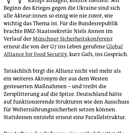
Kampf ansagen, könnte meinen: Seit
epaper login
Beginn des Krieges gegen die Ukraine sind sich
alle Ak­teu­r:in­nen so einig wie nie zuvor, wie
wichtig das Thema ist. Für die Bundesrepublik
brachte BMZ-Staatssekretär Niels Annen im
Verlauf der
Münchner Sicherheitskonferen
z
erneut die von der G7 ins Leben gerufene
Global
Alliance for Food Security
, kurz Gafs, ins Gespräch.
Tatsächlich birgt die Allianz nicht viel mehr als
ein weiteres Akronym der aus dem Westen
gesteuerten Maßnahmen – und treibt die
Zersplitterung auf die Spitze. Deutschland hätte
auf funktionierende Strukturen wie den Ausschuss
für Welternährungssicherheit setzen können.
Stattdessen entsteht erneut eine Parallelstruktur.