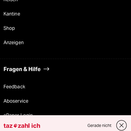
Kantine
Shop
Anzeigen
Fragen & Hilfe
Feedback
Aboservice
ePaper Login
taz
zahl ich
Gerade nicht

Downloads für Abonnierende