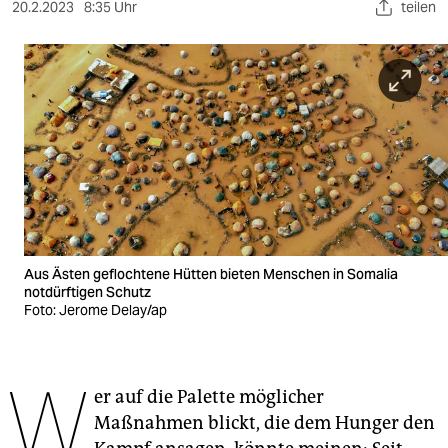
berlin
20.2.2023
8:35 Uhr
teilen
nord
wahrheit
verlag
verlag
veranstaltungen
shop
Aus Ästen geflochtene Hütten bieten Menschen in Somalia
notdürftigen Schutz
fragen & hilfe
Foto: Jerome Delay/ap
unterstützen
abo
W
er auf die Palette möglicher
genossenschaft
Maßnahmen blickt, die dem Hunger den