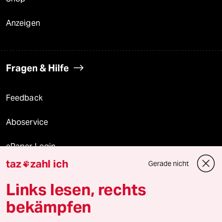
Anzeigen
Fragen & Hilfe
Feedback
Aboservice
ePaper Login
taz
zahl ich
Gerade nicht

Downloads für Abonnierende
Links lesen, rechts
bekämpfen
© 2026 taz Verlags und Vertriebs GmbH