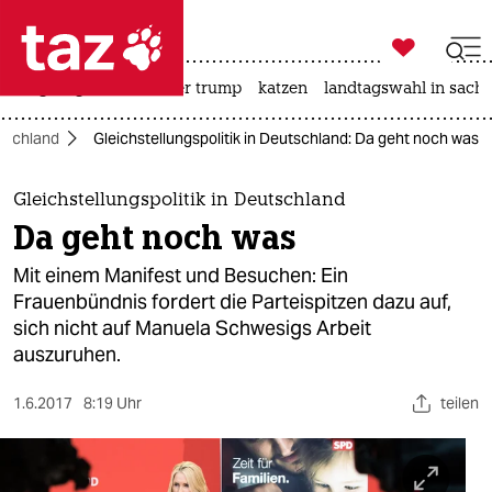

taz zahl ich
bergsteigen
usa unter trump
katzen
landtagswahl in sachs

taz zahl ich
tschland
Gleichstellungspolitik in Deutschland: Da geht noch was
taz zahl ich
themen
Gleichstellungspolitik in Deutschland
Da geht noch was
politik
Mit einem Manifest und Besuchen: Ein
öko
Frauenbündnis fordert die Parteispitzen dazu auf,
sich nicht auf Manuela Schwesigs Arbeit
gesellschaft
auszuruhen.
kultur
1.6.2017
8:19 Uhr
teilen
sport