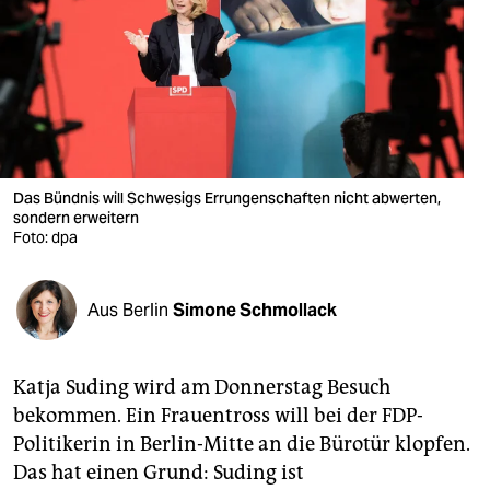
berlin
nord
wahrheit
verlag
verlag
Das Bündnis will Schwesigs Errungenschaften nicht abwerten,
sondern erweitern
veranstaltungen
Foto: dpa
shop
Aus Berlin
Simone Schmollack
fragen & hilfe
unterstützen
Katja Suding wird am Donnerstag Besuch
abo
bekommen. Ein Frauentross will bei der FDP-
Politikerin in Berlin-Mitte an die Bürotür klopfen.
genossenschaft
Das hat einen Grund: Suding ist