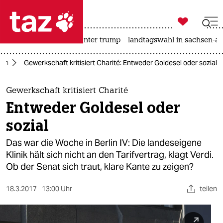

taz zahl ich
nahost-konflikt
usa unter trump
landtagswahl in sachsen-an

taz zahl ich
lin
Gewerkschaft kritisiert Charité: Entweder Goldesel oder sozial
taz zahl ich
themen
Gewerkschaft kritisiert Charité
Entweder Goldesel oder
politik
sozial
öko
Das war die Woche in Berlin IV: Die landeseigene
Klinik hält sich nicht an den Tarifvertrag, klagt Verdi.
gesellschaft
Ob der Senat sich traut, klare Kante zu zeigen?
kultur
18.3.2017
13:00 Uhr
teilen
sport