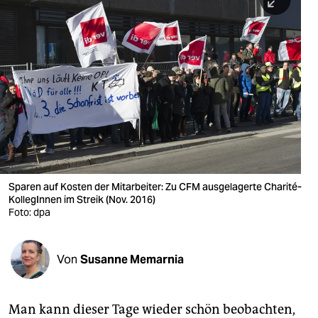
berlin
nord
wahrheit
verlag
verlag
veranstaltungen
shop
Sparen auf Kosten der Mitarbeiter: Zu CFM ausgelagerte Charité-
KollegInnen im Streik (Nov. 2016)
fragen & hilfe
Foto: dpa
unterstützen
Von
Susanne Memarnia
abo
genossenschaft
Man kann dieser Tage wieder schön beobachten,