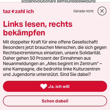
sozialrevolutionäre Befreiungsbewegung
außerhalb und innerhalb der Wirtschafts-,
taz
zahl ich
Gerade nicht

Konsum- und Reichtumsmetropolen.
Links lesen, rechts
Die vormals sozialrevolutionäre Arbeiter- und
Gewerkschaftsbewegung wurde durch die
bekämpfen
klassenübergreifende rechts-
sozialdemokratische „Sozialpartnerschaft“, –
Mit doppelter Kraft für eine offene Gesellschaft!
zwischen der Putzfrau und den Siemens-
Besonders jetzt brauchen Menschen, die sich gegen
Springer-Mohn-Quandts, bürgerlich-
Rechtsextremismus einsetzen, unsere Solidarität.
ideologisch und gesellschaftspolitisch,
Daher gehen 50 Prozent der Einnahmen aus
erfolgreich ersetzt.
Neuanmeldungen an „Alles beginnt im Zentrum“ –
eine Kampagne, die bedrohte linke Kulturzentren
Heute orientieren sich fast alle sozialen
und Jugendorte unterstützt. Sind Sie dabei?
Bewegungen am kapitalistischen
Konsumparadies in den westlichen und

Ja, ich will
östlichen -imperialistischen- Metropolen. Ein
Siegeszug der spätbürgerlichen
Bewusstseinslagen, bis in die ärmsten
Schon dabei!
Weltregionen. Auch die materielle, die
ideologische und psychologische