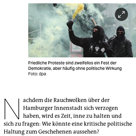
berlin
nord
wahrheit
verlag
verlag
Friedliche Proteste sind zweifellos ein Fest der
veranstaltungen
Demokratie, aber häufig ohne politische Wirkung
Foto: dpa
shop
fragen & hilfe
N
achdem die Rauchwolken über der
unterstützen
Hamburger Innenstadt sich verzogen
abo
haben, wird es Zeit, inne zu halten und
sich zu fragen: Wie könnte eine kritische politische
genossenschaft
Haltung zum Geschehenen aussehen?