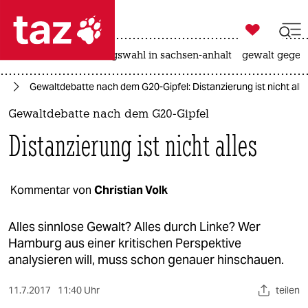

taz zahl ich
hitze
surfen
landtagswahl in sachsen-anhalt
gewalt gegen

taz zahl ich
rg
Gewaltdebatte nach dem G20-Gipfel: Distanzierung ist nicht alle
taz zahl ich
Gewaltdebatte nach dem G20-Gipfel
themen
Distanzierung ist nicht alles
politik
öko
Kommentar von
Christian Volk
gesellschaft
Alles sinnlose Gewalt? Alles durch Linke? Wer
Hamburg aus einer kritischen Perspektive
kultur
analysieren will, muss schon genauer hinschauen.
sport
11.7.2017
11:40 Uhr
teilen