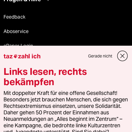
Feedback
Aboservice
ePaper Login
taz
zahl ich
Gerade nicht

Downloads für Abonnierende
Links lesen, rechts
bekämpfen
© 2026 taz Verlags und Vertriebs GmbH
Mit doppelter Kraft für eine offene Gesellschaft!
Alle Rechte vorbehalten. Bei rechtlichen Fragen oder für Genehmigungen
wenden Sie sich bitte an
lizenzen@taz.de
Besonders jetzt brauchen Menschen, die sich gegen
Rechtsextremismus einsetzen, unsere Solidarität.
Daher gehen 50 Prozent der Einnahmen aus
Feedback
Redaktionsstatut
Kommune-Richtlinien
KI-
Neuanmeldungen an „Alles beginnt im Zentrum“ –
eine Kampagne, die bedrohte linke Kulturzentren
Leitlinie
Informant
Datenschutz
Impressum
AGB