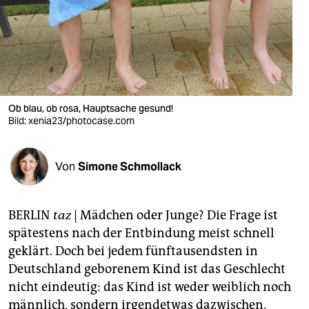
berlin
nord
wahrheit
verlag
Ob blau, ob rosa, Hauptsache gesund!
verlag
Bild: xenia23/photocase.com
veranstaltungen
Von
Simone Schmollack
shop
fragen & hilfe
BERLIN
taz
| Mädchen oder Junge? Die Frage ist
unterstützen
spätestens nach der Entbindung meist schnell
geklärt. Doch bei jedem fünftausendsten in
abo
Deutschland geborenem Kind ist das Geschlecht
genossenschaft
nicht eindeutig: das Kind ist weder weiblich noch
männlich, sondern irgendetwas dazwischen.