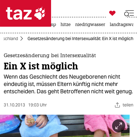

taz zahl ich
katzen
usa unter trump
hitze
niedrigwasser
landtagswahl

taz zahl ich
utschland
Gesetzesänderung bei Intersexualität: Ein X ist möglich
taz zahl ich
themen
Gesetzesänderung bei Intersexualität
Ein X ist möglich
politik
Wenn das Geschlecht des Neugeborenen nicht
öko
eindeutig ist, müssen Eltern künftig nicht mehr
entscheiden. Das geht Betroffenen nicht weit genug.
gesellschaft
31.10.2013
19:03 Uhr
teilen
kultur
sport