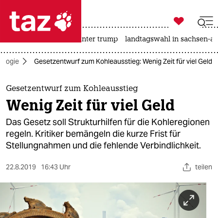

taz zahl ich
nahost-konflikt
usa unter trump
landtagswahl in sachsen-an

taz zahl ich
ologie
Gesetzentwurf zum Kohleausstieg: Wenig Zeit für viel Geld
taz zahl ich
themen
Gesetzentwurf zum Kohleausstieg
Wenig Zeit für viel Geld
politik
Das Gesetz soll Strukturhilfen für die Kohleregionen
öko
regeln. Kritiker bemängeln die kurze Frist für
Stellungnahmen und die fehlende Verbindlichkeit.
gesellschaft
22.8.2019
16:43 Uhr
teilen
kultur
sport