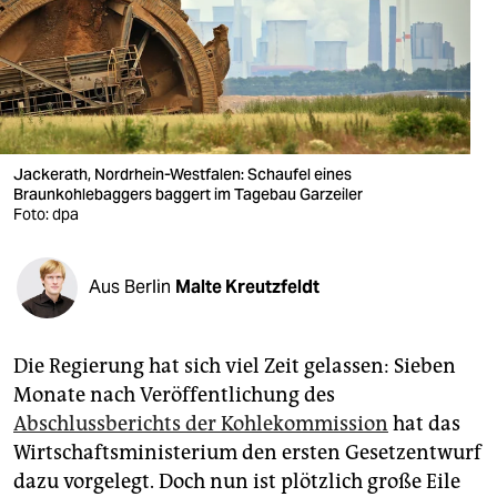
berlin
nord
wahrheit
verlag
Jackerath, Nordrhein-Westfalen: Schaufel eines
Braunkohlebaggers baggert im Tagebau Garzeiler
verlag
Foto: dpa
veranstaltungen
shop
Aus Berlin
Malte Kreutzfeldt
fragen & hilfe
Die Regierung hat sich viel Zeit gelassen: Sieben
unterstützen
Monate nach Veröffentlichung des
abo
Abschlussberichts der Kohlekommission
hat das
Wirtschaftsministerium den ersten Gesetzentwurf
genossenschaft
dazu vorgelegt. Doch nun ist plötzlich große Eile