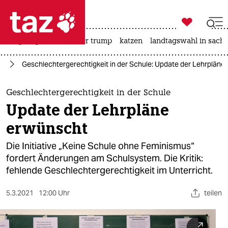

taz zahl ich
bergsteigen
usa unter trump
katzen
landtagswahl in sachs

taz zahl ich
us
Geschlechtergerechtigkeit in der Schule: Update der Lehrpläne
taz zahl ich
themen
Geschlechtergerechtigkeit in der Schule
Update der Lehrpläne
politik
erwünscht
öko
Die Initiative „Keine Schule ohne Feminismus“
fordert Änderungen am Schulsystem. Die Kritik:
gesellschaft
fehlende Geschlechtergerechtigkeit im Unterricht.
kultur
5.3.2021
12:00 Uhr
teilen
sport