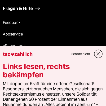
Fragen & Hilfe
Feedback
Aboservice
ePaper Login
taz
zahl ich
Gerade nicht

Downloads für Abonnierende
Links lesen, rechts
bekämpfen
© 2026 taz Verlags und Vertriebs GmbH
Mit doppelter Kraft für eine offene Gesellschaft!
Alle Rechte vorbehalten. Bei rechtlichen Fragen oder für Genehmigungen
wenden Sie sich bitte an
lizenzen@taz.de
Besonders jetzt brauchen Menschen, die sich gegen
Rechtsextremismus einsetzen, unsere Solidarität.
Daher gehen 50 Prozent der Einnahmen aus
Feedback
Redaktionsstatut
Kommune-Richtlinien
KI-
Neuanmeldungen an „Alles beginnt im Zentrum“ –