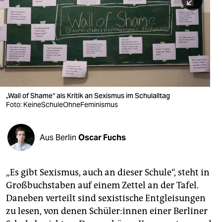
berlin
nord
wahrheit
verlag
verlag
„Wall of Shame“ als Kritik an Sexismus im Schulalltag
Foto: KeineSchuleOhneFeminismus
veranstaltungen
shop
Aus Berlin
Oscar Fuchs
fragen & hilfe
unterstützen
„Es gibt Sexismus, auch an dieser Schule“, steht in
Großbuchstaben auf einem Zettel an der Tafel.
abo
Daneben verteilt sind sexistische Entgleisungen
genossenschaft
zu lesen, von denen Schü­le­r:in­nen einer Berliner