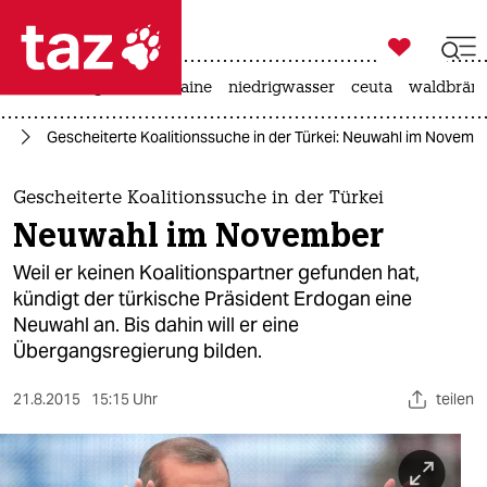

taz zahl ich
hitze
krieg in der ukraine
niedrigwasser
ceuta
waldbrän

taz zahl ich
an
Gescheiterte Koalitionssuche in der Türkei: Neuwahl im Novemb
taz zahl ich
themen
Gescheiterte Koalitionssuche in der Türkei
Neuwahl im November
politik
Weil er keinen Koalitionspartner gefunden hat,
öko
kündigt der türkische Präsident Erdogan eine
Neuwahl an. Bis dahin will er eine
gesellschaft
Übergangsregierung bilden.
kultur
21.8.2015
15:15 Uhr
teilen
sport