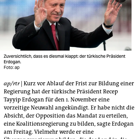
berlin
nord
wahrheit
verlag
verlag
Zuversichtlich, dass es diesmal klappt: der türkische Präsident
Erdogan.
veranstaltungen
Foto: ap
shop
ap/rtr
| Kurz vor Ablauf der Frist zur Bildung einer
fragen & hilfe
Regierung hat der türkische Präsident Recep
Tayyip Erdogan für den 1. November eine
unterstützen
vorzeitige Neuwahl angekündigt. Er habe nicht die
Absicht, der Opposition das Mandat zu erteilen,
abo
eine Koalitionsregierung zu bilden, sagte Erdogan
genossenschaft
am Freitag. Vielmehr werde er eine