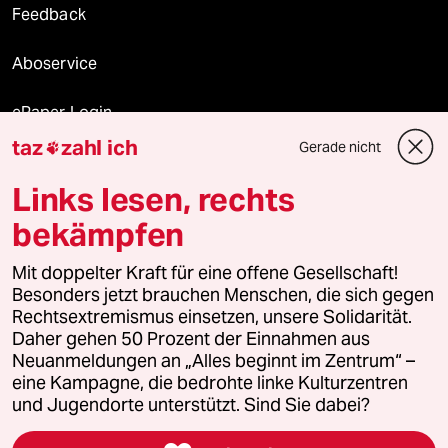
Feedback
Aboservice
ePaper Login
taz
zahl ich
Gerade nicht

Downloads für Abonnierende
Links lesen, rechts
bekämpfen
© 2026 taz Verlags und Vertriebs GmbH
Mit doppelter Kraft für eine offene Gesellschaft!
Alle Rechte vorbehalten. Bei rechtlichen Fragen oder für Genehmigungen
wenden Sie sich bitte an
lizenzen@taz.de
Besonders jetzt brauchen Menschen, die sich gegen
Rechtsextremismus einsetzen, unsere Solidarität.
Daher gehen 50 Prozent der Einnahmen aus
Feedback
Redaktionsstatut
Kommune-Richtlinien
KI-
Neuanmeldungen an „Alles beginnt im Zentrum“ –
eine Kampagne, die bedrohte linke Kulturzentren
Leitlinie
Informant
Datenschutz
Impressum
AGB
und Jugendorte unterstützt. Sind Sie dabei?
Seitenwende
Einwilligungen widerrufen (Ads)