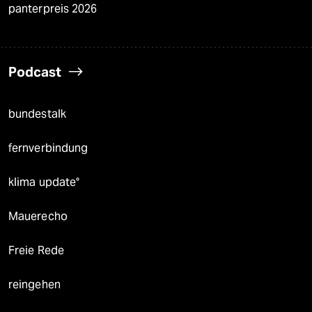
panterpreis 2026
Podcast
bundestalk
fernverbindung
klima update°
Mauerecho
Freie Rede
reingehen