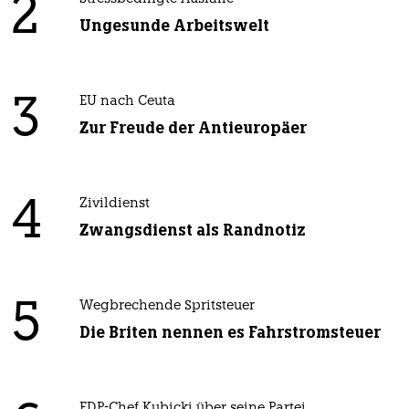
2
Ungesunde Arbeitswelt
3
EU nach Ceuta
Zur Freude der Antieuropäer
4
Zivildienst
Zwangsdienst als Randnotiz
5
Wegbrechende Spritsteuer
Die Briten nennen es Fahrstromsteuer
FDP-Chef Kubicki über seine Partei