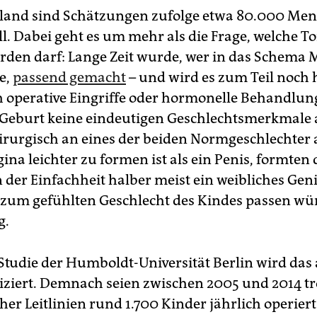
land sind Schätzungen zufolge etwa 80.000 Me
l. Dabei geht es um mehr als die Frage, welche Toi
rden darf: Lange Zeit wurde, wer in das Schema
e,
passend gemacht
– und wird es zum Teil noch 
 operative Eingriffe oder hormonelle Behandlung
r Geburt keine eindeutigen Geschlechtsmerkmale 
rurgisch an eines der beiden Normgeschlechter 
ina leichter zu formen ist als ein Penis, formten 
 der Einfachheit halber meist ein weibliches Geni
 zum gefühlten Geschlecht des Kindes passen wü
g.
 Studie der Humboldt-Universität Berlin wird das
iziert. Demnach seien zwischen 2005 und 2014 tr
her Leitlinien rund 1.700 Kinder jährlich operier