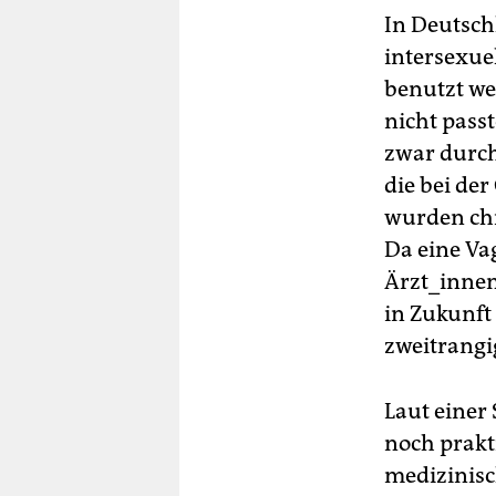
In Deutsch
intersexuel
benutzt we
nicht passt
zwar durch
die bei de
wurden chi
Da eine Vag
Ärzt_innen
in Zukunft
zweitrangi
Laut einer
noch prakt
medizinisc