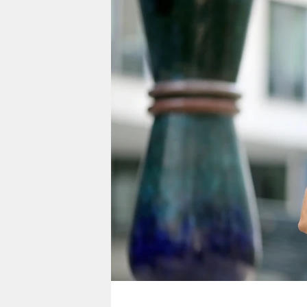
berlin
nord
wahrheit
verlag
verlag
veranstaltungen
shop
fragen & hilfe
unterstützen
abo
genossenschaft