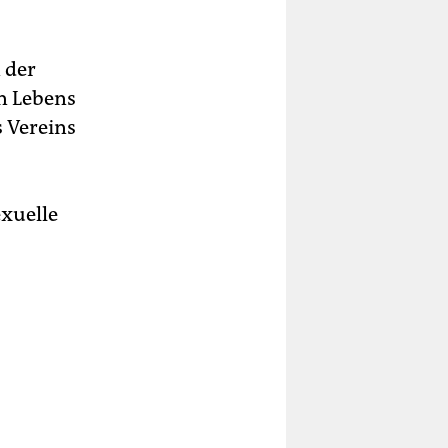
 der
n Lebens
s Vereins
exuelle