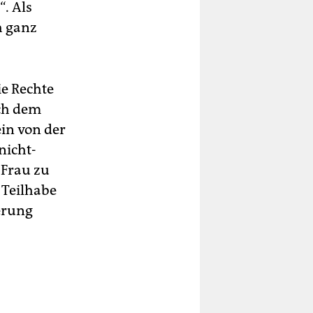
“
.
Als
h ganz
e Rechte
ch dem
in von der
nicht-
 Frau zu
 Teilhabe
erung