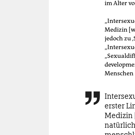
im Alter vo
„Intersexu
Medizin [w
jedoch zu ‚
„Intersexu
„Sexualdif
developmen
Menschen 
Intersex

erster L
Medizin 
natürlic
menschl