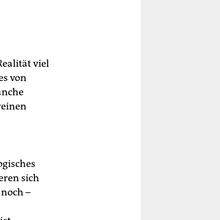
ealität viel
es von
Manche
reinen
ogisches
eren sich
 noch –