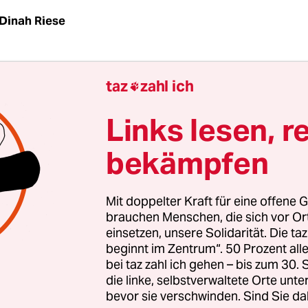
Dinah Riese
 Mädchen kommt in die Pubertät. Bei ihren Freu
taz
zahl ich

enstruation irgendwann ein. Bei ihr nicht. Ihre
n bekommen einen Busen. Sie nicht. Irgendwann
Links lesen, r
*in heraus, warum: Die äußeren Geschlechtsorga
bekämpfen
d die einer Frau, der Chromosomensatz ist männl
tion, die das deutsche Personenstandsrecht lange
Mit doppelter Kraft für eine offene G
t hat. Vorgesehen waren: Männer und Frauen. Sei
brauchen Menschen, die sich vor O
einsetzen, unsere Solidarität. Die ta
itere Möglichkeit: den Eintrag ganz wegzulassen.
beginnt im Zentrum“. 50 Prozent a
bei taz zahl ich gehen – bis zum 30
die linke, selbstverwaltete Orte unte
bevor sie verschwinden. Sind Sie da