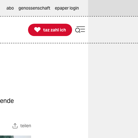
abo
genossenschaft
epaper login

taz zahl ich
taz zahl ich
hende
teilen