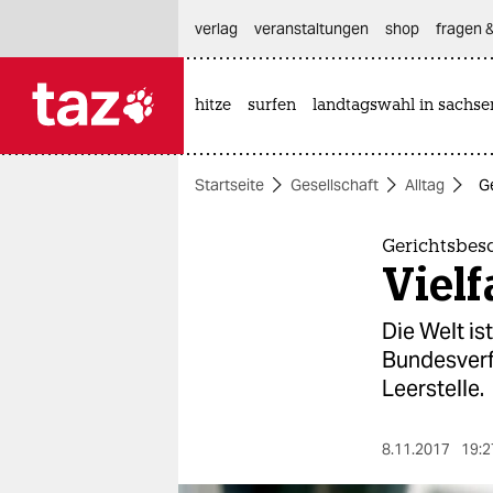
hautnavigation anspringen
hauptinhalt anspringen
footer anspringen
verlag
veranstaltungen
shop
fragen &
hitze
surfen
landtagswahl in sachse

taz zahl ich
taz zahl ich
Startseite
Gesellschaft
Alltag
Ge
themen
politik
Gerichtsbes
Vielf
öko
Die Welt is
gesellschaft
Bundesverfa
Leerstelle.
kultur
sport
8.11.2017
19:2