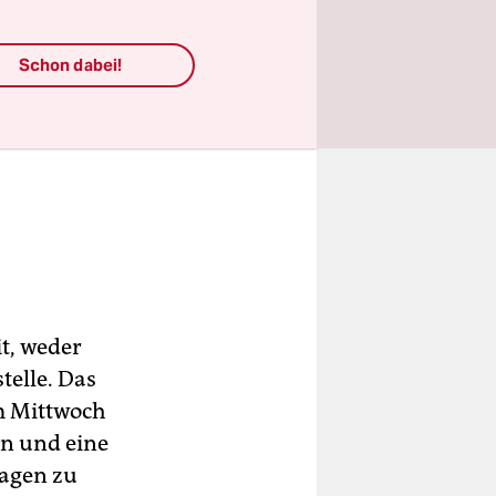
Schon dabei!
t, weder
telle. Das
m Mittwoch
en und eine
ragen zu