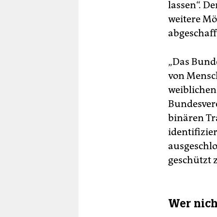
lassen“. D
weitere Mö
abgeschafft
„Das Bunde
von Mensch
weiblichen
Bundesvere
binären Tr
identifizie
ausgeschlo
geschützt z
Wer nich