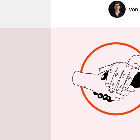
epaper login
Von
Ein junges
setzt die M
Freundinne
ein*e Ärzt
Kindes sin
Eine Situa
überforder
es eine we