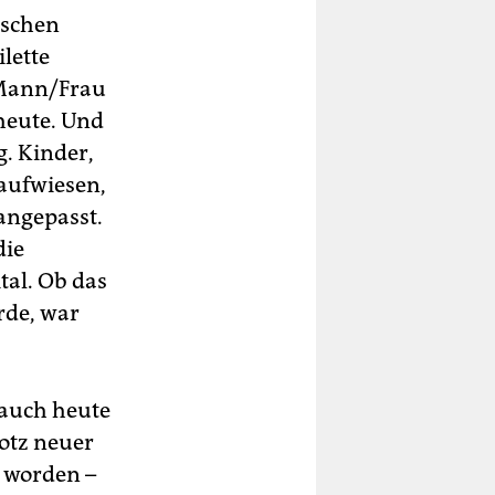
nschen
lette
 Mann/Frau
heute. Und
. Kinder,
aufwiesen,
angepasst.
die
tal. Ob das
rde, war
 auch heute
otz neuer
t worden –