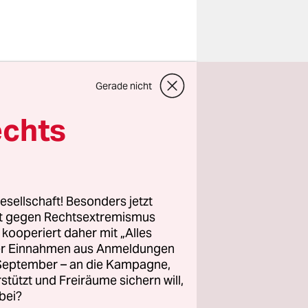
ndinnen
Gerade nicht
 findet
echts
ne des
ich. XY.
esellschaft! Besonders jetzt
t 2013 gibt
rt gegen Rechtsextremismus
z kooperiert daher mit „Alles
ller Einnahmen aus Anmeldungen
. September – an die Kampagne,
rstützt und Freiräume sichern will,
bei?