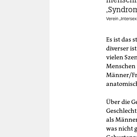
‚Syndrom
Verein „Interse
Es ist das 
diverser is
vielen Sze
Menschen 
Männer/Fr
anatomisc
Über die G
Geschlecht
als Männer
was nicht g