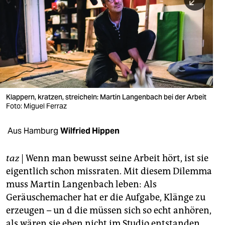
berlin
nord
wahrheit
verlag
verlag
Klappern, kratzen, streicheln: Martin Langenbach bei der Arbeit
Foto: Miguel Ferraz
veranstaltungen
shop
Aus Hamburg
Wilfried Hippen
fragen & hilfe
taz
| Wenn man bewusst seine Arbeit hört, ist sie
unterstützen
eigentlich schon missraten. Mit diesem Dilemma
muss Martin Langenbach leben: Als
abo
Geräuschemacher hat er die Aufgabe, Klänge zu
genossenschaft
erzeugen – un d die müssen sich so echt anhören,
als wären sie eben nicht im Studio entstanden.