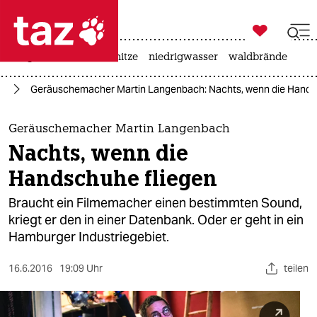

taz zahl ich
krieg in der ukraine
hitze
niedrigwasser
waldbrände

taz zahl ich
ur
Geräuschemacher Martin Langenbach: Nachts, wenn die Hands
taz zahl ich
themen
Geräuschemacher Martin Langenbach
Nachts, wenn die
politik
Handschuhe fliegen
öko
Braucht ein Filmemacher einen bestimmten Sound,
kriegt er den in einer Datenbank. Oder er geht in ein
gesellschaft
Hamburger Industriegebiet.
kultur
16.6.2016
19:09 Uhr
teilen
sport