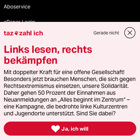
Aboservice
ePaper Login
taz
zahl ich
Gerade nicht

Downloads für Abonnierende
Links lesen, rechts
bekämpfen
© 2026 taz Verlags und Vertriebs GmbH
Mit doppelter Kraft für eine offene Gesellschaft!
Alle Rechte vorbehalten. Bei rechtlichen Fragen oder für Genehmigungen
wenden Sie sich bitte an
lizenzen@taz.de
Besonders jetzt brauchen Menschen, die sich gegen
Rechtsextremismus einsetzen, unsere Solidarität.
Daher gehen 50 Prozent der Einnahmen aus
Feedback
Redaktionsstatut
Kommune-Richtlinien
KI-
Neuanmeldungen an „Alles beginnt im Zentrum“ –
eine Kampagne, die bedrohte linke Kulturzentren
Leitlinie
Informant
Datenschutz
Impressum
AGB
und Jugendorte unterstützt. Sind Sie dabei?
Seitenwende
Einwilligungen widerrufen (Ads)

Ja, ich will