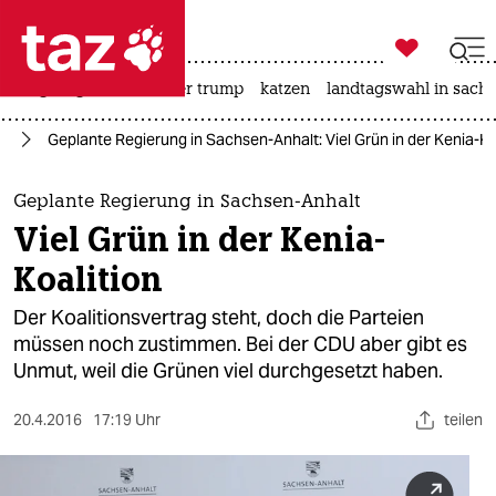

taz zahl ich
bergsteigen
usa unter trump
katzen
landtagswahl in sachs

taz zahl ich
en
Geplante Regierung in Sachsen-Anhalt: Viel Grün in der Kenia-Ko
taz zahl ich
themen
Geplante Regierung in Sachsen-Anhalt
Viel Grün in der Kenia-
politik
Koalition
öko
Der Koalitionsvertrag steht, doch die Parteien
müssen noch zustimmen. Bei der CDU aber gibt es
gesellschaft
Unmut, weil die Grünen viel durchgesetzt haben.
kultur
20.4.2016
17:19 Uhr
teilen
sport