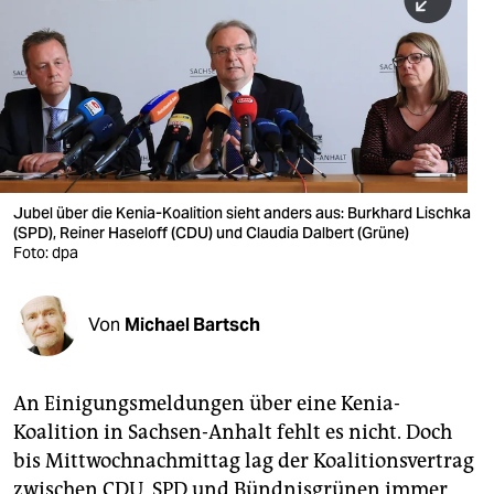
berlin
nord
wahrheit
verlag
verlag
Jubel über die Kenia-Koalition sieht anders aus: Burkhard Lischka
(SPD), Reiner Haseloff (CDU) und Claudia Dalbert (Grüne)
veranstaltungen
Foto: dpa
shop
fragen & hilfe
Von
Michael Bartsch
unterstützen
An Einigungsmeldungen über eine Kenia-
abo
Koalition in Sachsen-Anhalt fehlt es nicht. Doch
genossenschaft
bis Mittwochnachmittag lag der Koalitionsvertrag
zwischen CDU, SPD und Bündnisgrünen immer