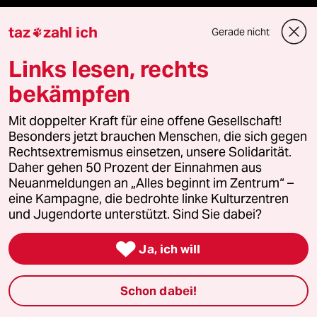
taz
zahl ich
Gerade nicht

taz Blogs
Links lesen, rechts
taz FUTURZWEI
bekämpfen
Le Monde diplomatique
Mit doppelter Kraft für eine offene Gesellschaft!
Besonders jetzt brauchen Menschen, die sich gegen
taz Archiv
Rechtsextremismus einsetzen, unsere Solidarität.
Daher gehen 50 Prozent der Einnahmen aus
Neuanmeldungen an „Alles beginnt im Zentrum“ –
eine Kampagne, die bedrohte linke Kulturzentren
Mehr taz Angebote
und Jugendorte unterstützt. Sind Sie dabei?

Ja, ich will
Reisen
Kantine
Schon dabei!