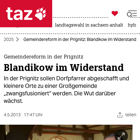

taz zahl ich
niedrigwasser
rente
landtagswahl in sachsen-anhalt
hybri

taz zahl ich
ag 2025
Gemeindereform in der Prignitz: Blandikow im Widerstand
taz zahl ich
themen
Gemeindereform in der Prignitz
Blandikow im Widerstand
politik
In der Prignitz sollen Dorfpfarrer abgeschafft und
öko
kleinere Orte zu einer Großgemeinde
„zwangsfusioniert“ werden. Die Wut darüber
gesellschaft
wächst.
kultur
4.5.2013
17:47 Uhr
teilen
sport