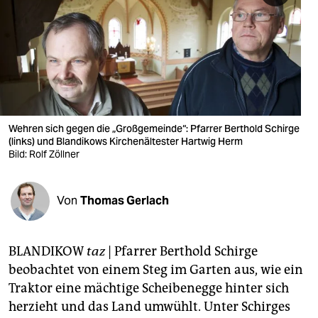
berlin
nord
wahrheit
verlag
verlag
Wehren sich gegen die „Großgemeinde“: Pfarrer Berthold Schirge
(links) und Blandikows Kirchenältester Hartwig Herm
veranstaltungen
Bild: Rolf Zöllner
shop
Von
Thomas Gerlach
fragen & hilfe
unterstützen
BLANDIKOW
taz
| Pfarrer Berthold Schirge
abo
beobachtet von einem Steg im Garten aus, wie ein
Traktor eine mächtige Scheibenegge hinter sich
genossenschaft
herzieht und das Land umwühlt. Unter Schirges