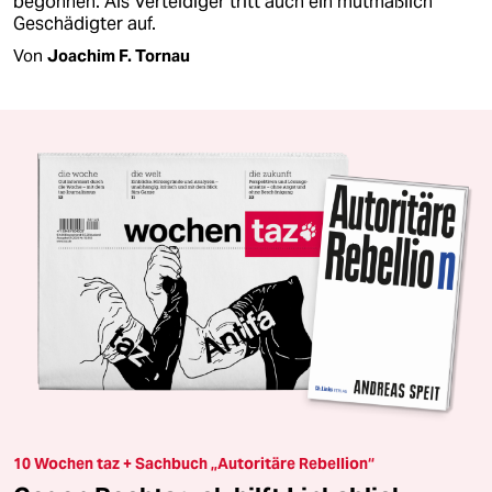
begonnen. Als Verteidiger tritt auch ein mutmaßlich
Geschädigter auf.
Von
Joachim F. Tornau
10 Wochen taz + Sachbuch „Autoritäre Rebellion“