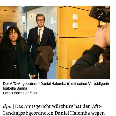
berlin
nord
wahrheit
verlag
verlag
veranstaltungen
shop
fragen & hilfe
Der AfD-Abgeordnete Daniel Halemba (r) mit seiner Verteidigerin
unterstützen
Isabella Sanna
Foto: Daniel Löb/dpa
abo
dpa
| Das Amtsgericht Würzburg hat den AfD-
genossenschaft
Landtagsabgeordneten Daniel Halemba wegen