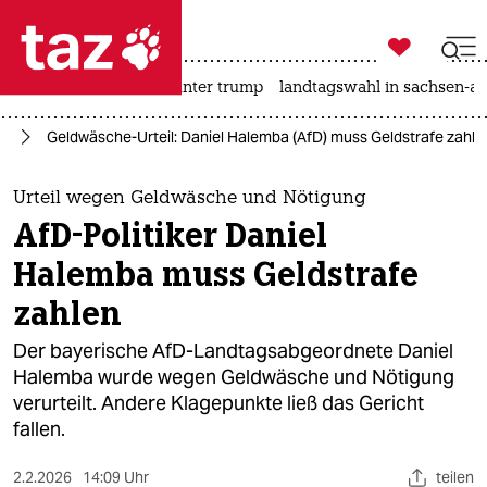

taz zahl ich
nahost-konflikt
usa unter trump
landtagswahl in sachsen-an

taz zahl ich
nd
Geldwäsche-Urteil: Daniel Halemba (AfD) muss Geldstrafe zahle
taz zahl ich
themen
Urteil wegen Geldwäsche und Nötigung
AfD-Politiker Daniel
politik
Halemba muss Geldstrafe
öko
zahlen
gesellschaft
Der bayerische AfD-Landtagsabgeordnete Daniel
Halemba wurde wegen Geldwäsche und Nötigung
kultur
verurteilt. Andere Klagepunkte ließ das Gericht
fallen.
sport
2.2.2026
14:09 Uhr
teilen