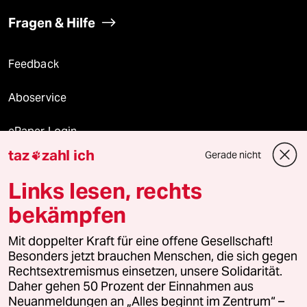
Fragen & Hilfe
Feedback
Aboservice
ePaper Login
taz
zahl ich
Gerade nicht

Downloads für Abonnierende
Links lesen, rechts
bekämpfen
© 2026 taz Verlags und Vertriebs GmbH
Alle Rechte vorbehalten. Bei rechtlichen Fragen oder für Genehmigungen
Mit doppelter Kraft für eine offene Gesellschaft!
wenden Sie sich bitte an
lizenzen@taz.de
Besonders jetzt brauchen Menschen, die sich gegen
Rechtsextremismus einsetzen, unsere Solidarität.
Daher gehen 50 Prozent der Einnahmen aus
Feedback
Redaktionsstatut
Kommune-Richtlinien
KI-
Neuanmeldungen an „Alles beginnt im Zentrum“ –