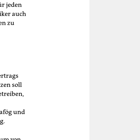
ür jeden
tiker auch
en zu
ertrags
zen soll
treiben,
Bafög und
g.
raum von