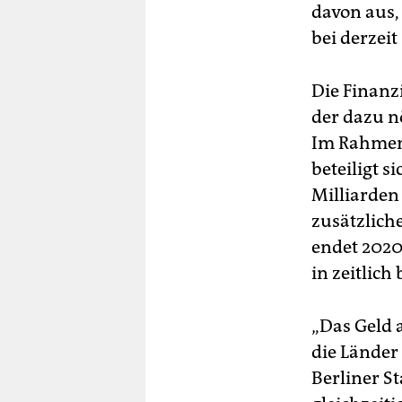
davon aus,
bei derzeit
Die Finanz
der dazu n
Im Rahmen
beteiligt s
Milliarde
zusätzlich
endet 2020
in zeitlich 
„Das Geld 
die Länder 
Berliner St