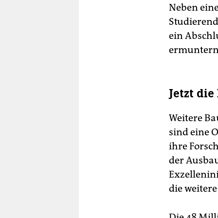
Neben eine
Studierend
ein Abschl
ermuntern,
Jetzt di
Weitere Ba
sind eine O
ihre Forsc
der Ausbau
Exzellenin
die weiter
Die 48 Mil