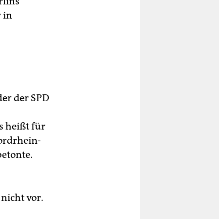
rlins
 in
der der SPD
 heißt für
nordrhein-
betonte.
nicht vor.