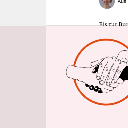
Aus 
epaper login
Bis zur Bu
Wahlkampf l
designiert
mit einer 
Fraktionsv
Nordrhein-
Milliarden
Wissenscha
Die im Jah
Möglichkei
die Grundf