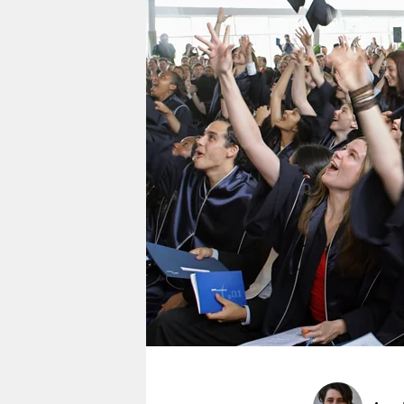
berlin
nord
wahrheit
verlag
verlag
veranstaltungen
shop
fragen & hilfe
unterstützen
abo
genossenschaft