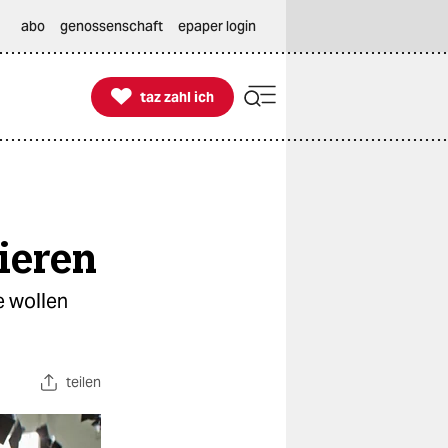
abo
genossenschaft
epaper login

taz zahl ich
taz zahl ich
zieren
e wollen
teilen