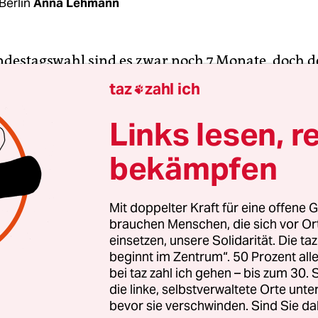
Berlin
Anna Lehmann
ndestagswahl sind es zwar noch 7 Monate, doch d
äuft bereits. Für den Fall, dass der Höhenflug d
taz
zahl ich

en SPD-Kanzlerkandidaten und Vorsitzenden Mar
Punktlandung im Kanzleramt endet, haben SPD-
Links lesen, r
ize Hubertus Heil und die Wissenschaftsminister
bekämpfen
Westfalen, Berlin und Bremen am Dienstag eine
-Euro-Plan für eine nachhaltige Finanzierung vo
ft und Forschung vorgestellt.
Mit doppelter Kraft für eine offene G
brauchen Menschen, die sich vor O
einsetzen, unsere Solidarität. Die ta
r 2015 beschlossene Öffnung des Grundgesetzes, 
beginnt im Zentrum“. 50 Prozent a
t jetzt ins Herzstück des Wissenschaftssystems, 
bei taz zahl ich gehen – bis zum 30
inanzierung der Hochschulen einzusteigen, so He
die linke, selbstverwaltete Orte unte
bevor sie verschwinden. Sind Sie da