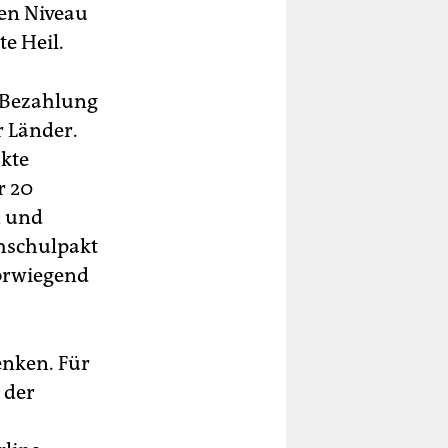
hen Niveau
te Heil.
 Bezahlung
r Länder.
kte
r 20
n und
chschulpakt
vorwiegend
enken. Für
 der