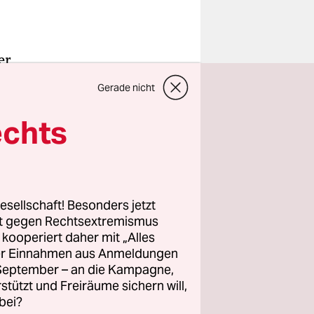
er
es
Gerade nicht
tin Schulz
echts
 von
n 48-
n
esellschaft! Besonders jetzt
rt gegen Rechtsextremismus
z kooperiert daher mit „Alles
gebe die
ller Einnahmen aus Anmeldungen
nämlich in
. September – an die Kampagne,
il.
rstützt und Freiräume sichern will,
bei?