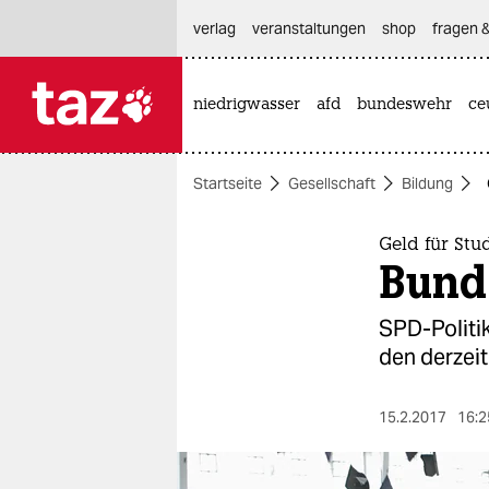
hautnavigation anspringen
hauptinhalt anspringen
footer anspringen
verlag
veranstaltungen
shop
fragen &
niedrigwasser
afd
bundeswehr
ce

taz zahl ich
taz zahl ich
Startseite
Gesellschaft
Bildung
themen
politik
Geld für St
Bund 
öko
SPD-Politik
gesellschaft
den derzei
kultur
15.2.2017
16:2
sport