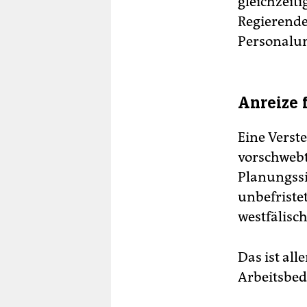
gleichzeiti
Regierende
Personalu
Anreize 
Eine Verst
vorschwebt
Planungssi
unbefristet
westfälisc
Das ist all
Arbeitsbed