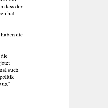
n dass der
ben hat
t haben die
 die
jetzt
umal auch
politik
aus.“