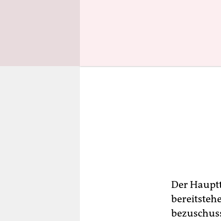
Der Hauptte
bereitsteh
bezuschuss