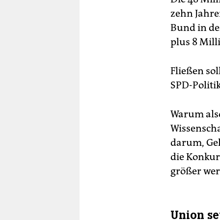
zehn Jahre
Bund in de
plus 8 Mil
Fließen so
SPD-Politi
Warum also 
Wissenschaf
darum, Gel
die Konkur
größer werd
Union se