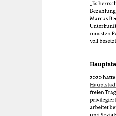
„Es herrsc
Bezahlung 
Marcus Bech
Unterkunft 
mussten Pe
voll besetzt
Hauptsta
2020 hatte
Hauptstadt
freien Trä
privilegie
arbeitet b
und Sozial