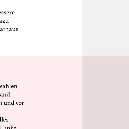
essere
Dazu
Rathaus,
wahlen
sind.
h und vor
lles
 linke,