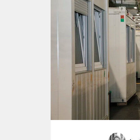
berlin
nord
wahrheit
verlag
verlag
veranstaltungen
shop
fragen & hilfe
unterstützen
abo
genossenschaft