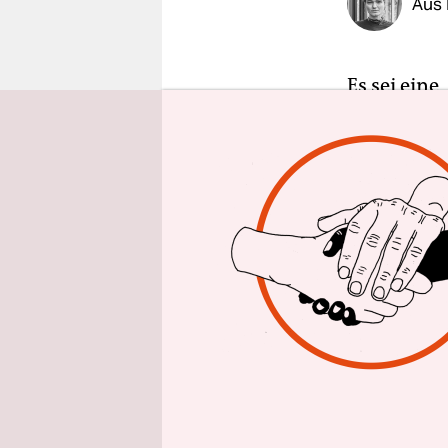
Aus 
epaper login
Es sei ein
Robert Zie
Arbeiterwo
Geflüchtet
freie Träge
werden ben
gebracht“ 
Hauptstad
Oliver Bürg
Genau geg
Dienstag d
Arbeit.“ A