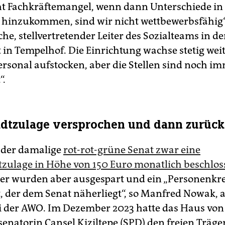
ht Fachkräftemangel, wenn dann Unterschiede in
hinzukommen, sind wir nicht wettbewerbsfähig“,
e, stellvertretender Leiter des Sozialteams in de
in Tempelhof. Die Einrichtung wachse stetig weit
rsonal aufstocken, aber die Stellen sind noch im
“.
dtzulage versprochen und dann zurüc
 der damalige
rot-rot-grüne Senat zwar eine
zulage in Höhe von 150 Euro monatlich beschlos
ger wurden aber ausgespart und ein „Personenkre
rt, der dem Senat näherliegt“, so Manfred Nowak, 
ei der AWO. Im Dezember 2023 hatte das Haus von
senatorin Cansel Kiziltepe (SPD) den freien Träge