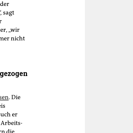
 der
 sagt
r
er, „wir
mer nicht
kgezogen
sen
. Die
is
auch er
 Arbeits-
rn die