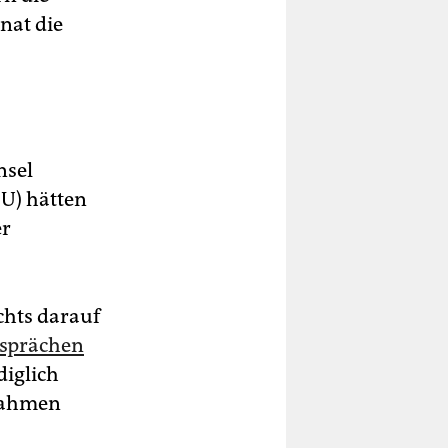
nat die
nsel
DU) hätten
er
ichts darauf
 sprächen
ediglich
ßnahmen