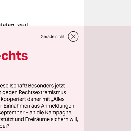
teten, sagt
Gerade nicht
ne
f. „Als
echts
reiber, aber
rlaufen
der AWO,
esellschaft! Besonders jetzt
rt gegen Rechtsextremismus
z kooperiert daher mit „Alles
ller Einnahmen aus Anmeldungen
und
. September – an die Kampagne,
leiche
rstützt und Freiräume sichern will,
bei?
d