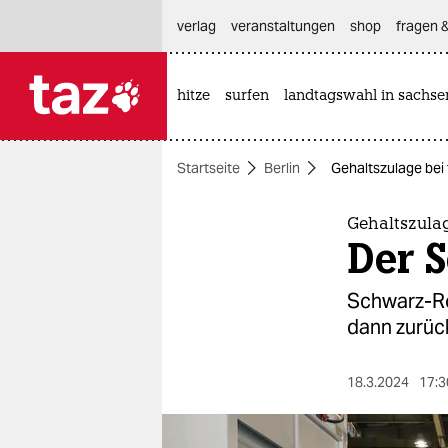
hautnavigation anspringen
hauptinhalt anspringen
footer anspringen
verlag
veranstaltungen
shop
fragen &
hitze
surfen
landtagswahl in sachse

taz zahl ich
taz zahl ich
Startseite
Berlin
Gehaltszulage bei
themen
politik
Gehaltszulag
Der 
öko
Schwarz-Ro
gesellschaft
dann zurück
kultur
18.3.2024
17:3
sport