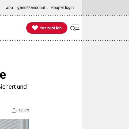
abo
genossenschaft
epaper login

taz zahl ich
taz zahl ich
e
ichert und
teilen