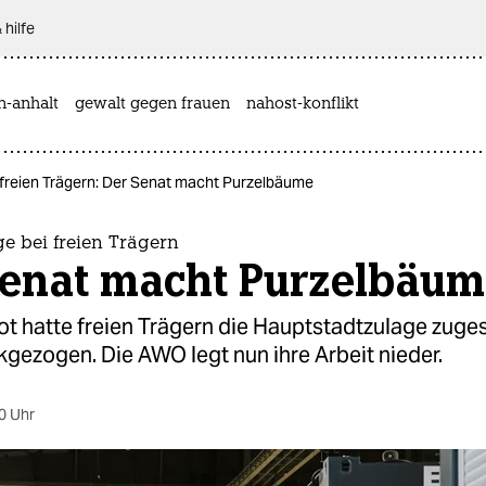
 hilfe
n-anhalt
gewalt gegen frauen
nahost-konflikt
 freien Trägern: Der Senat macht Purzelbäume
e bei freien Trägern
Senat macht Purzelbäum
t hatte freien Trägern die Hauptstadtzulage zuges
gezogen. Die AWO legt nun ihre Arbeit nieder.
0 Uhr