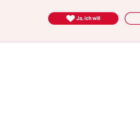
gebote, bleiben weitgehend geschlossen. In Bere
chen betreut werden, gibt es einen Notbetrieb.

Ja, ich will