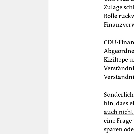
Zulage sch
Rolle rück
Finanzver
CDU-Finanz
Abgeordnet
Kiziltepe 
Verständni
Verständnis
Sonderlich 
hin, dass 
auch nicht
eine Frage
sparen ode