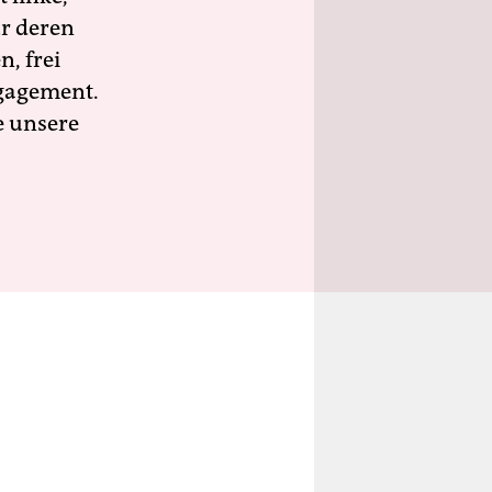
ür deren
n, frei
ngagement.
e unsere