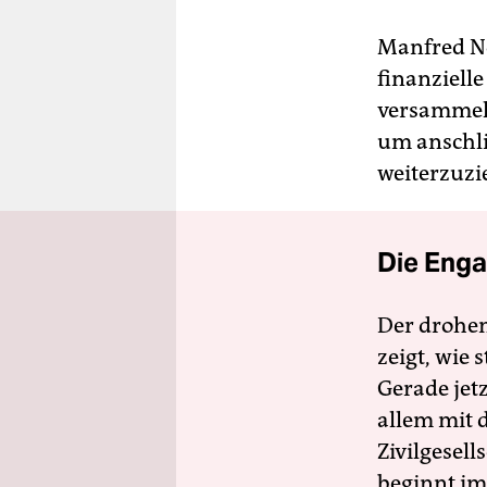
Manfred Now
finanziell
versammeln
um anschl
weiterzuzi
Die Enga
Der drohe
zeigt, wie
Gerade jet
allem mit d
Zivilgesell
beginnt im