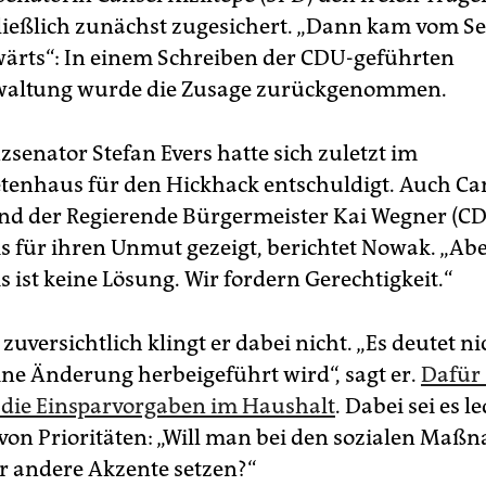
ließlich zunächst zugesichert. „Dann kam vom Se
wärts“: In einem Schreiben der CDU-geführten
waltung wurde die Zusage zurückgenommen.
senator Stefan Evers hatte sich zuletzt im
enhaus für den Hickhack entschuldigt. Auch Ca
und der Regierende Bürgermeister Kai Wegner (C
s für ihren Unmut gezeigt, berichtet Nowak. „Ab
 ist keine Lösung. Wir fordern Gerechtigkeit.“
zuversichtlich klingt er dabei nicht. „Es deutet n
eine Änderung herbeigeführt wird“, sagt er.
Dafür
 die Einsparvorgaben im Haushalt
. Dabei sei es l
 von Prioritäten: „Will man bei den sozialen Ma
r andere Akzente setzen?“