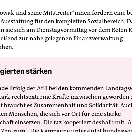
ak und seine Mit­strei­te­r*in­nen fordern eine b
e Ausstattung für den kompletten Sozialbereich. 
 sie sich am Dienstagvormittag vor dem Roten 
ießend zur nahe gelegenen Finanzverwaltung
ehen.
gierten stärken
nde Erfolg der AfD bei den kommenden Landtags
 stark rechtsextreme Kräfte inzwischen geworden 
zt braucht es Zusammenhalt und Solidarität. Auc
en Menschen, die sich vor Ort für eine starke
schaft einsetzen. Die taz kooperiert deshalb mit "A
 Zentrum". Die Kampagne unterstützt bundesweit