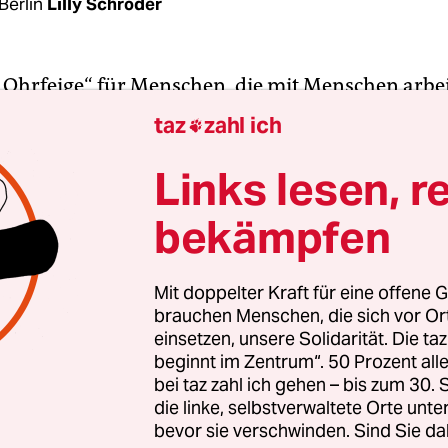
Berlin
Lilly Schröder
e „Ohrfeige“ für Menschen, die mit Menschen arbei
gler am Montagmorgen. Er leitet die von der
taz
zahl ich

hlfahrt und dem Internationalen Bund betriebe
enunterkunft im ehemaligen Flughafen Tempelho
Links lesen, r
r leisten wir die gleiche Arbeit wie öffentliche Bet
bekämpfen
achteiligt“, sagt er. Das „Fass endgültig zum Übe
habe das
„Zurückrudern des Senats“ bei der
tzulage
, betont auch der Landesgeschäftsführer 
Mit doppelter Kraft für eine offene G
brauchen Menschen, die sich vor O
el.
einsetzen, unsere Solidarität. Die ta
beginnt im Zentrum“. 50 Prozent a
en diese Ungleichbehandlung wird am Montag 
bei taz zahl ich gehen – bis zum 30
emonstriert. Die Forderung: „Gleicher Lohn für g
die linke, selbstverwaltete Orte unte
bevor sie verschwinden. Sind Sie da
WO-Einrichtungen, darunter Kitas, Beratungs- un