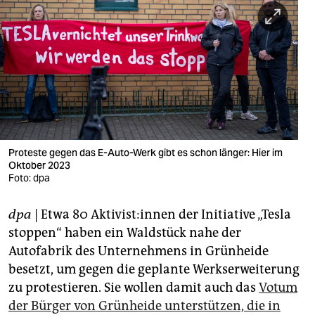
berlin
nord
wahrheit
verlag
verlag
veranstaltungen
Proteste gegen das E-Auto-Werk gibt es schon länger: Hier im
Oktober 2023
shop
Foto: dpa
fragen & hilfe
dpa
| Etwa 80 Ak­ti­vis­t:in­nen der Initiative „Tesla
stoppen“ haben ein Waldstück nahe der
unterstützen
Autofabrik des Unternehmens in Grünheide
abo
besetzt, um gegen die geplante Werkserweiterung
zu protestieren. Sie wollen damit auch das
Votum
genossenschaft
der Bürger von Grünheide unterstützen, die in