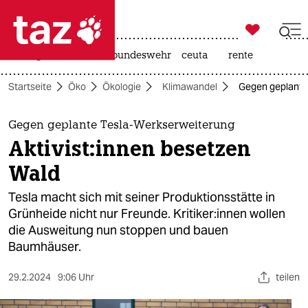

taz zahl ich
niedrigwasser
afd
bundeswehr
ceuta
rente

taz zahl ich
Startseite
Öko
Ökologie
Klimawandel
Gegen geplante T
taz zahl ich
themen
Gegen geplante Tesla-Werkserweiterung
Ak­ti­vis­t:in­nen besetzen
politik
Wald
öko
Tesla macht sich mit seiner Produktionsstätte in
Grünheide nicht nur Freunde. Kri­ti­ke­r:in­nen wollen
gesellschaft
die Ausweitung nun stoppen und bauen
Baumhäuser.
kultur
sport
29.2.2024
9:06 Uhr
teilen