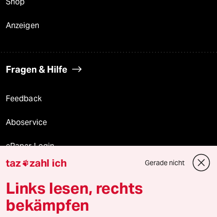
Shop
Anzeigen
Fragen & Hilfe
Feedback
Aboservice
ePaper Login
taz
zahl ich
Gerade nicht

Downloads für Abonnierende
Links lesen, rechts
bekämpfen
© 2026 taz Verlags und Vertriebs GmbH