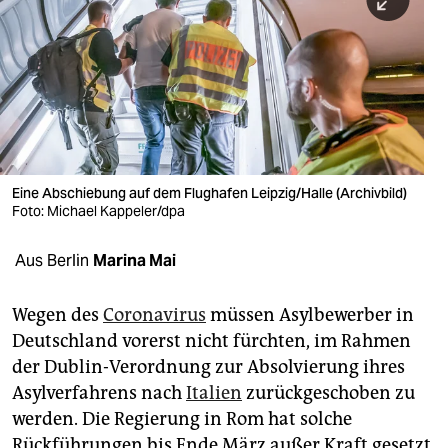
berlin
nord
wahrheit
verlag
verlag
Eine Abschiebung auf dem Flughafen Leipzig/Halle (Archivbild)
Foto: Michael Kappeler/dpa
veranstaltungen
shop
Aus Berlin
Marina Mai
fragen & hilfe
Wegen des
Coronavirus
müssen Asylbewerber in
unterstützen
Deutschland vorerst nicht fürchten, im Rahmen
der Dublin-Verordnung zur Absolvierung ihres
abo
Asylverfahrens nach
Italien
zurückgeschoben zu
genossenschaft
werden. Die Regierung in Rom hat solche
Rückführungen bis Ende März außer Kraft gesetzt.