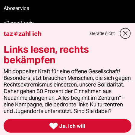
Aboservice
ePaper Login
taz
zahl ich
Gerade nicht

Downloads für Abonnierende
Links lesen, rechts
bekämpfen
© 2026 taz Verlags und Vertriebs GmbH
Alle Rechte vorbehalten. Bei rechtlichen Fragen oder für Genehmigungen
Mit doppelter Kraft für eine offene Gesellschaft!
wenden Sie sich bitte an
lizenzen@taz.de
Besonders jetzt brauchen Menschen, die sich gegen
Rechtsextremismus einsetzen, unsere Solidarität.
Daher gehen 50 Prozent der Einnahmen aus
Feedback
Redaktionsstatut
Kommune-Richtlinien
KI-
Neuanmeldungen an „Alles beginnt im Zentrum“ –
eine Kampagne, die bedrohte linke Kulturzentren
Leitlinie
Informant
Datenschutz
Impressum
AGB
und Jugendorte unterstützt. Sind Sie dabei?
Seitenwende
Einwilligungen widerrufen (Ads)

Ja, ich will