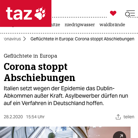

taz zahl ich
krieg in der ukraine
hitze
niedrigwasser
waldbrände

taz zahl ich
oronavirus
Geflüchtete in Europa: Corona stoppt Abschiebungen
taz zahl ich
themen
Geflüchtete in Europa
Corona stoppt
politik
Abschiebungen
öko
Italien setzt wegen der Epidemie das Dublin-
Abkommen außer Kraft. Asylbewerber dürfen nun
gesellschaft
auf ein Verfahren in Deutschland hoffen.
kultur
28.2.2020
15:54 Uhr
teilen
sport