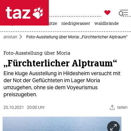

taz zahl ich
krieg in der ukraine
hitze
niedrigwasser
waldbrände

taz zahl ich
ghanistan
Foto-Ausstellung über Moria: „Fürchterlicher Alptraum“
taz zahl ich
themen
Foto-Ausstellung über Moria
„Fürchterlicher Alptraum“
politik
Eine kluge Ausstellung in Hildesheim versucht mit
öko
der Not der Geflüchteten im Lager Moria
umzugehen, ohne sie dem Voyeurismus
gesellschaft
preiszugeben.
kultur
25.10.2021
20:00 Uhr
teilen
sport