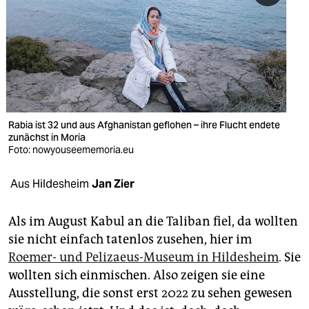
berlin
nord
wahrheit
verlag
verlag
Rabia ist 32 und aus Afghanistan geflohen – ihre Flucht endete
zunächst in Moria
veranstaltungen
Foto: nowyouseememoria.eu
shop
Aus Hildesheim
Jan Zier
fragen & hilfe
Als im August Kabul an die Taliban fiel, da wollten
unterstützen
sie nicht einfach tatenlos zusehen, hier im
Roemer- und Pelizaeus-Museum in Hildesheim
. Sie
abo
wollten sich einmischen. Also zeigen sie eine
genossenschaft
Ausstellung, die sonst erst 2022 zu sehen gewesen