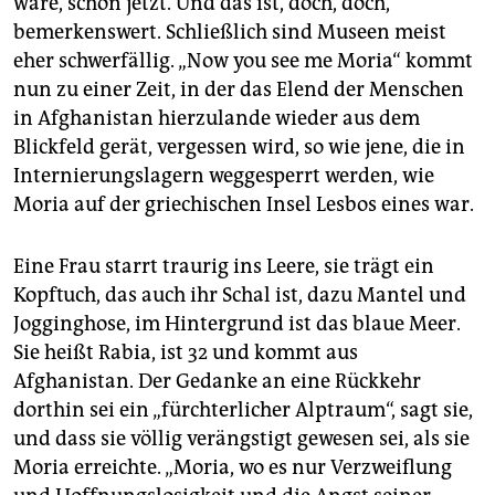
wäre, schon jetzt. Und das ist, doch, doch,
epaper login
bemerkenswert. Schließlich sind Museen meist
eher schwerfällig. „Now you see me Moria“ kommt
nun zu einer Zeit, in der das Elend der Menschen
in Afghanistan hierzulande wieder aus dem
Blickfeld gerät, vergessen wird, so wie jene, die in
Internierungslagern weggesperrt werden, wie
Moria auf der griechischen Insel Lesbos eines war.
Eine Frau starrt traurig ins Leere, sie trägt ein
Kopftuch, das auch ihr Schal ist, dazu Mantel und
Jogginghose, im Hintergrund ist das blaue Meer.
Sie heißt Rabia, ist 32 und kommt aus
Afghanistan. Der Gedanke an eine Rückkehr
dorthin sei ein „fürchterlicher Alptraum“, sagt sie,
und dass sie völlig verängstigt gewesen sei, als sie
Moria erreichte. „Moria, wo es nur Verzweiflung