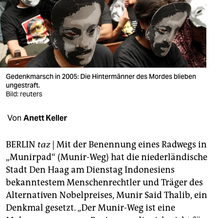
berlin
nord
wahrheit
verlag
Gedenkmarsch in 2005: Die Hintermänner des Mordes blieben
verlag
ungestraft.
Bild: reuters
veranstaltungen
Von
Anett Keller
shop
fragen & hilfe
BERLIN
taz
| Mit der Benennung eines Radwegs in
„Munirpad“ (Munir-Weg) hat die niederländische
unterstützen
Stadt Den Haag am Dienstag Indonesiens
abo
bekanntestem Menschenrechtler und Träger des
Alternativen Nobelpreises, Munir Said Thalib, ein
genossenschaft
Denkmal gesetzt. „Der Munir-Weg ist eine