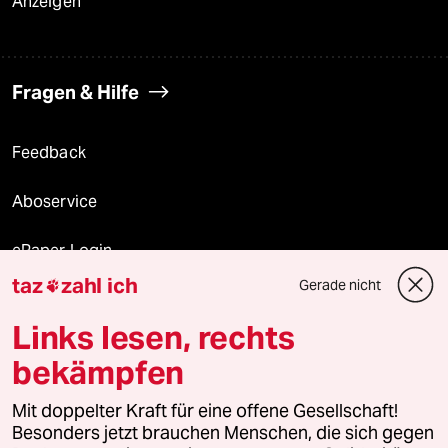
Anzeigen
Fragen & Hilfe
Feedback
Aboservice
ePaper Login
taz
zahl ich
Gerade nicht

Downloads für Abonnierende
Links lesen, rechts
bekämpfen
© 2026 taz Verlags und Vertriebs GmbH
Mit doppelter Kraft für eine offene Gesellschaft!
Alle Rechte vorbehalten. Bei rechtlichen Fragen oder für Genehmigungen
wenden Sie sich bitte an
lizenzen@taz.de
Besonders jetzt brauchen Menschen, die sich gegen