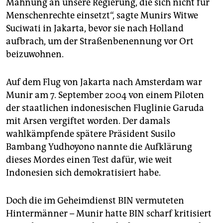
epaper login
Mahnung an unsere Regierung, die sich nicht für
Menschenrechte einsetzt“, sagte Munirs Witwe
Suciwati in Jakarta, bevor sie nach Holland
aufbrach, um der Straßenbenennung vor Ort
beizuwohnen.
Auf dem Flug von Jakarta nach Amsterdam war
Munir am 7. September 2004 von einem Piloten
der staatlichen indonesischen Fluglinie Garuda
mit Arsen vergiftet worden. Der damals
wahlkämpfende spätere Präsident Susilo
Bambang Yudhoyono nannte die Aufklärung
dieses Mordes einen Test dafür, wie weit
Indonesien sich demokratisiert habe.
Doch die im Geheimdienst BIN vermuteten
Hintermänner – Munir hatte BIN scharf kritisiert