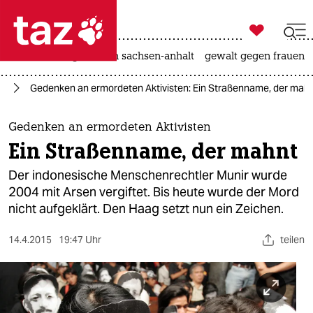

taz zahl ich
hitze
landtagswahl in sachsen-anhalt
gewalt gegen frauen

taz zahl ich
pa
Gedenken an ermordeten Aktivisten: Ein Straßenname, der mah
taz zahl ich
themen
Gedenken an ermordeten Aktivisten
Ein Straßenname, der mahnt
politik
Der indonesische Menschenrechtler Munir wurde
öko
2004 mit Arsen vergiftet. Bis heute wurde der Mord
nicht aufgeklärt. Den Haag setzt nun ein Zeichen.
gesellschaft
14.4.2015
19:47 Uhr
teilen
kultur
sport