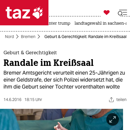

taz zahl ich
nahost-konflikt
usa unter trump
landtagswahl in sachsen-an

taz zahl ich
Nord
Bremen
Geburt & Gerechtigkeit: Randale im Kreißsaal
taz zahl ich
themen
Geburt & Gerechtigkeit
Randale im Kreißsaal
politik
Bremer Amtsgericht verurteilt einen 25-Jährigen zu
öko
einer Geldstrafe, der sich Polizei widersetzt hat, die
ihm die Geburt seiner Tochter vorenthalten wollte
gesellschaft
14.6.2016
18:15 Uhr
teilen
kultur
sport