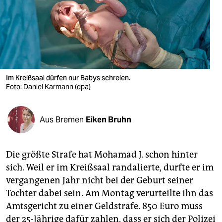
berlin
nord
wahrheit
verlag
Im Kreißsaal dürfen nur Babys schreien.
verlag
Foto: Daniel Karmann (dpa)
veranstaltungen
Aus Bremen
Eiken Bruhn
shop
fragen & hilfe
Die größte Strafe hat Mohamad J. schon hinter
unterstützen
sich. Weil er im Kreißsaal randalierte, durfte er im
vergangenen Jahr nicht bei der Geburt seiner
abo
Tochter dabei sein. Am Montag verurteilte ihn das
genossenschaft
Amtsgericht zu einer Geldstrafe. 850 Euro muss
der 25-Jährige dafür zahlen, dass er sich der Polizei