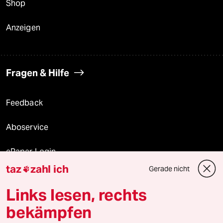
Shop
Anzeigen
Fragen & Hilfe
Feedback
Aboservice
ePaper Login
taz
zahl ich
Gerade nicht

Downloads für Abonnierende
Links lesen, rechts
bekämpfen
© 2026 taz Verlags und Vertriebs GmbH