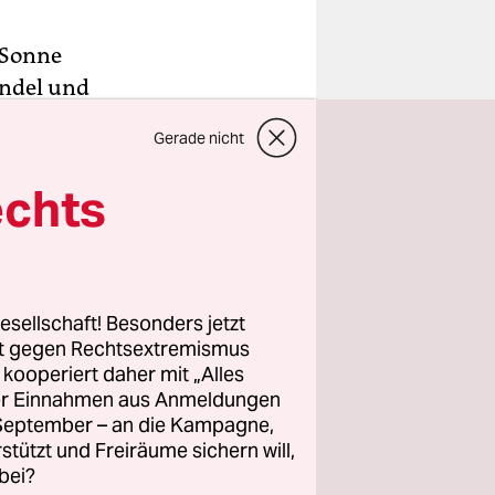
e Sonne
endel und
e
Gerade nicht
ßkarten,
r Tür,
echts
dabei über
 Hebamme in
esellschaft! Besonders jetzt
rt gegen Rechtsextremismus
z kooperiert daher mit „Alles
ller Einnahmen aus Anmeldungen
. September – an die Kampagne,
rstützt und Freiräume sichern will,
bei?