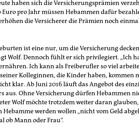
eute haben sich die Versicherungsprämien verze
0 Euro pro Jahr müssen Hebammen dafür bezahl
i erhöhen die Versicherer die Prämien noch einm
Geburten ist eine nur, um die Versicherung decke
gt Wolf. Dennoch fühlt er sich privilegiert. „Ich 
ernähren. Ich kann als Freiberufler so viel arbeite
le seiner Kolleginnen, die Kinder haben, kommen m
icht klar. Ab Juni 2016 läuft das Angebot des einz
rs aus. Ohne Versicherung dürfen Hebammen ni
Peter Wolf möchte trotzdem weiter daran glauben, 
ch Hebamme werden wollen „nicht vom Geld abge
al ob Mann oder Frau“.