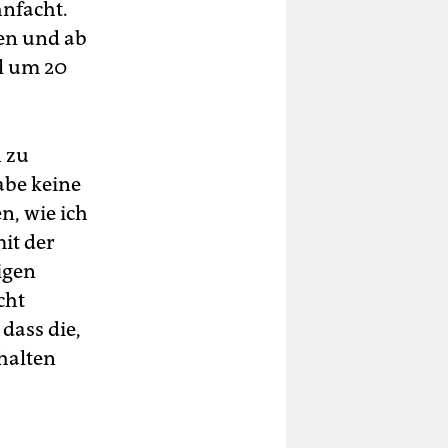
hnfacht.
en und ab
al um 20
n zu
habe keine
n, wie ich
it der
igen
cht
dass die,
halten