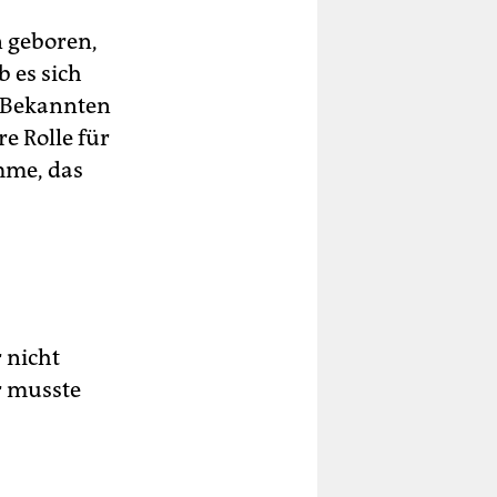
n geboren,
 es sich
r Bekannten
e Rolle für
mme, das
 nicht
r musste