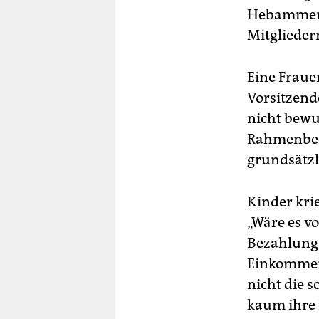
Hebammen 
Mitgliedern
Eine Fraue
Vorsitzend
nicht bewu
Rahmenbedi
grundsätzl
Kinder kri
„Wäre es v
Bezahlung n
Einkommen 
nicht die 
kaum ihre 