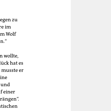
legen zu
re im
dem Wolf
n.“
 wollte,
lück hat es
d musste er
eine
r und
f einer
drängen“.
stischen