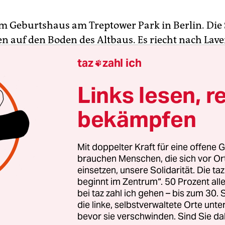
s im Geburtshaus am Treptower Park in Berlin. Di
ken auf den Boden des Altbaus. Es riecht nach Lav
 der Küche trinken zwei Frauen Tee und reden leis
taz
zahl ich

r. An den Wänden hängen Fotos von Babys, Gru
skarten, Blumen. Eine schwangere Frau geht zu
Links lesen, r
on Peter Wolf. Er verabschiedet sich und streicht 
bekämpfen
. „Passt auf euch auf!“, sagt er.
 ist Hebamme. Die einzige „männlich definierte
Mit doppelter Kraft für eine offene G
 er das sagt.
brauchen Menschen, die sich vor O
einsetzen, unsere Solidarität. Die ta
beginnt im Zentrum“. 50 Prozent a
bei taz zahl ich gehen – bis zum 30
die linke, selbstverwaltete Orte unte
bevor sie verschwinden. Sind Sie da