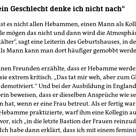
in Geschlecht denke ich nicht nach“
 ist es nicht allen Hebammen, einen Mann als Kol
ele mögen das nicht und dann wird die Atmosphä
älter“, sagt eine Leiterin des Geburtshauses, in 
„Als Mann kann man dort häufiger gemobbt werde
einen Freunden erzählte, dass er Hebamme werden
sie extrem kritisch. „Das tat mir weh, aber zum G
 demotiviert.“ Und bei der Ausbildung in Englan
orin beweisen, dass er dieselben Ansprüche wie s
 hat, wenn er eine Frau betreut. Als er fertig wa
s Hebamme praktizierte, warf ihm eine Kollegin au
or, sich „in die letzte Bastion der Frauen reinzu
„Ich habe dann erklärt, dass ich mit einem femini