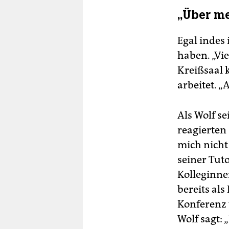
„Über me
Egal indes
haben. „Vi
Kreißsaal k
arbeitet. 
Als Wolf s
reagierten 
mich nicht
seiner Tut
Kolleginnen
bereits al
Konferenz v
Wolf sagt: 