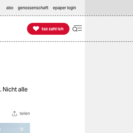
abo
genossenschaft
epaper login

taz zahl ich
taz zahl ich
 Nicht alle
teilen