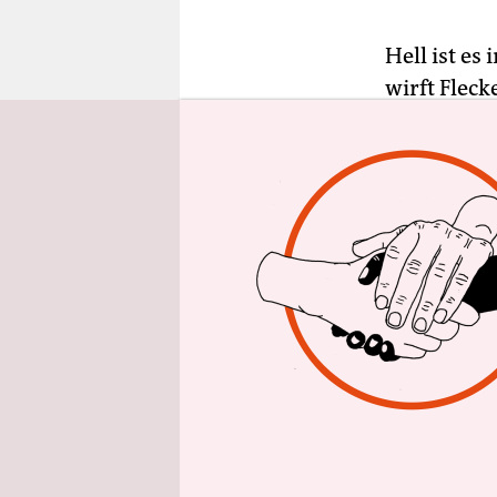
epaper login
Hell ist e
wirft Flec
Kerzen. In
miteinande
Willkommen
begleitet v
ihren Bauch
Peter Wolf
Berlin“, wie