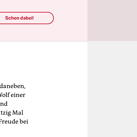
Schon dabei!
 daneben,
olf einer
und
htzig Mal
Freude bei