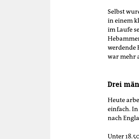
Selbst wurd
in einem k
im Laufe s
Hebammen w
werdende E
war mehr 
Drei mä
Heute arbe
einfach. I
nach Engla
Unter 18.5