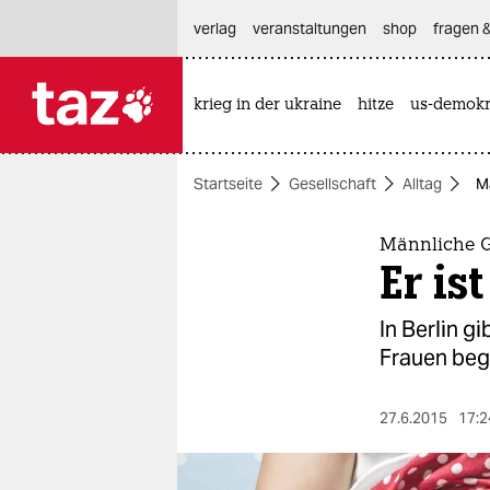
hautnavigation anspringen
hauptinhalt anspringen
footer anspringen
verlag
veranstaltungen
shop
fragen &
krieg in der ukraine
hitze
us-demokr

taz zahl ich
taz zahl ich
Startseite
Gesellschaft
Alltag
M
themen
politik
Männliche G
Er i
öko
In Berlin g
gesellschaft
Frauen bege
kultur
27.6.2015
17:2
sport