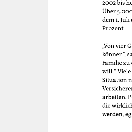
2002 bis h
Über 5.00
dem 1. Jul
Prozent.
„Von vier 
können“, sa
Familie zu 
will.“ Vie
Situation n
Versichere
arbeiten. 
die wirkli
werden, eg