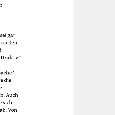
0
sei gar
 an den
d
traktiv.“
sache?
e die
e
en. Auch
e sich
 ab. Von