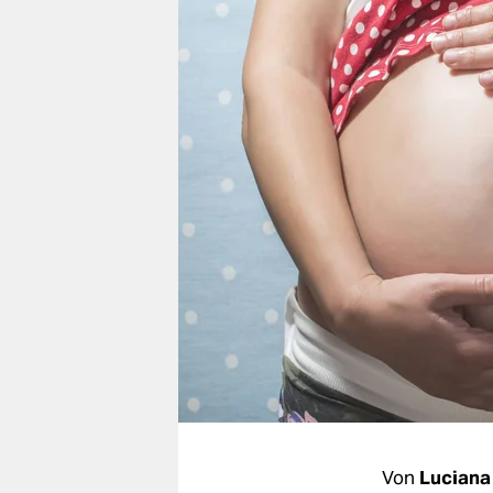
berlin
nord
wahrheit
verlag
verlag
veranstaltungen
shop
fragen & hilfe
unterstützen
abo
genossenschaft
Von
Luciana