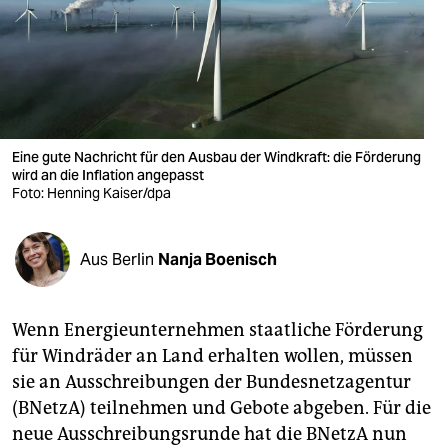
berlin
nord
wahrheit
verlag
Eine gute Nachricht für den Ausbau der Windkraft: die Förderung
verlag
wird an die Inflation angepasst
Foto: Henning Kaiser/dpa
veranstaltungen
shop
Aus Berlin
Nanja Boenisch
fragen & hilfe
Wenn Energieunternehmen staatliche Förderung
unterstützen
für Windräder an Land erhalten wollen, müssen
abo
sie an Ausschreibungen der Bundesnetzagentur
(BNetzA) teilnehmen und Gebote abgeben. Für die
genossenschaft
neue Ausschreibungsrunde hat die BNetzA nun