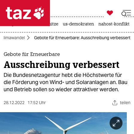

taz zahl ich
krieg in der ukraine
hitze
us-demokraten
nahost-konflikt

taz zahl ich
Klimawandel
Gebote für Erneuerbare: Ausschreibung verbessert
taz zahl ich
themen
Gebote für Erneuerbare
Ausschreibung verbessert
politik
Die Bundesnetzagentur hebt die Höchstwerte für
öko
die Förderung von Wind- und Solaranlagen an. Bau
und Betrieb sollen so wieder attraktiver werden.
gesellschaft
28.12.2022
17:52 Uhr
teilen
kultur
sport