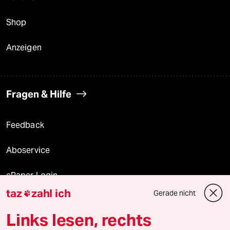
Shop
Anzeigen
Fragen & Hilfe
Feedback
Aboservice
ePaper Login
taz
zahl ich
Gerade nicht

Downloads für Abonnierende
Links lesen, rechts