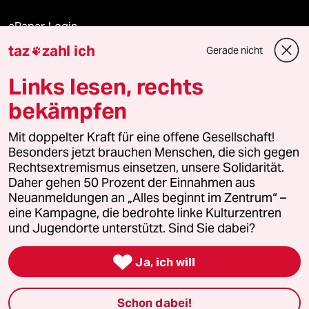
ePaper Login
taz
zahl ich
Gerade nicht

Downloads für Abonnierende
Links lesen, rechts
bekämpfen
© 2026 taz Verlags und Vertriebs GmbH
Alle Rechte vorbehalten. Bei rechtlichen Fragen oder für Genehmigungen
Mit doppelter Kraft für eine offene Gesellschaft!
wenden Sie sich bitte an
lizenzen@taz.de
Besonders jetzt brauchen Menschen, die sich gegen
Rechtsextremismus einsetzen, unsere Solidarität.
Daher gehen 50 Prozent der Einnahmen aus
Feedback
Redaktionsstatut
Kommune-Richtlinien
KI-
Neuanmeldungen an „Alles beginnt im Zentrum“ –
eine Kampagne, die bedrohte linke Kulturzentren
Leitlinie
Informant
Datenschutz
Impressum
AGB
und Jugendorte unterstützt. Sind Sie dabei?
Seitenwende
Einwilligungen widerrufen (Ads)

Ja, ich will
Schon dabei!