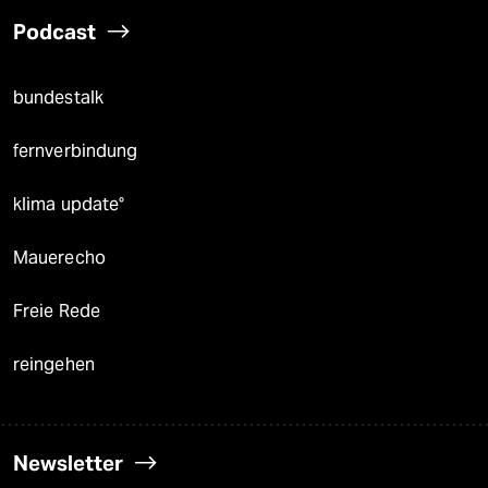
Podcast
bundestalk
fernverbindung
klima update°
Mauerecho
Freie Rede
reingehen
Newsletter