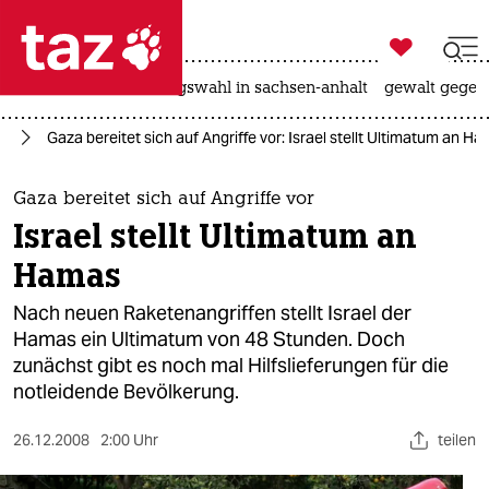

taz zahl ich
hitze
surfen
landtagswahl in sachsen-anhalt
gewalt gegen

taz zahl ich
st
Gaza bereitet sich auf Angriffe vor: Israel stellt Ultimatum an H
taz zahl ich
themen
Gaza bereitet sich auf Angriffe vor
Israel stellt Ultimatum an
politik
Hamas
öko
Nach neuen Raketenangriffen stellt Israel der
Hamas ein Ultimatum von 48 Stunden. Doch
gesellschaft
zunächst gibt es noch mal Hilfslieferungen für die
notleidende Bevölkerung.
kultur
sport
26.12.2008
2:00 Uhr
teilen