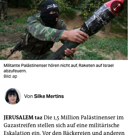
berlin
nord
wahrheit
verlag
verlag
veranstaltungen
Militante Palästinenser hören nicht auf, Raketen auf Israel
abzufeuern.
shop
Bild: ap
fragen & hilfe
Von
Silke Mertins
unterstützen
abo
JERUSALEM taz
Die 1,5 Million Palästinenser im
genossenschaft
Gazastreifen stellen sich auf eine militärische
Eskalation ein. Vor den Bäckereien und anderen