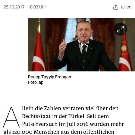
berlin
25.10.2017
18:03 Uhr
teilen
nord
wahrheit
verlag
verlag
veranstaltungen
shop
Recep Tayyip Erdogan
Foto: ap
fragen & hilfe
unterstützen
A
llein die Zahlen verraten viel über den
abo
Rechtsstaat in der Türkei: Seit dem
Putschversuch im Juli 2016 wurden mehr
genossenschaft
als 120.000 Menschen aus dem öffentlichen