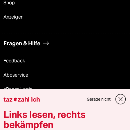
Shop
Anzeigen
Fragen & Hilfe
Feedback
Aboservice
ePaper Login
taz
zahl ich
Gerade nicht

Downloads für Abonnierende
Links lesen, rechts
bekämpfen
© 2026 taz Verlags und Vertriebs GmbH