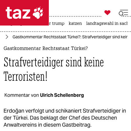

taz zahl ich
bergsteigen
usa unter trump
katzen
landtagswahl in sachs

taz zahl ich
an
Gastkommentar Rechtsstaat Türkei?: Strafverteidiger sind keine 
taz zahl ich
Gastkommentar Rechtsstaat Türkei?
themen
Strafverteidiger sind keine
politik
Terroristen!
öko
gesellschaft
Kommentar von
Ulrich Schellenberg
kultur
Erdoğan verfolgt und schikaniert Strafverteidiger in
der Türkei. Das beklagt der Chef des Deutschen
sport
Anwaltvereins in diesem Gastbeitrag.