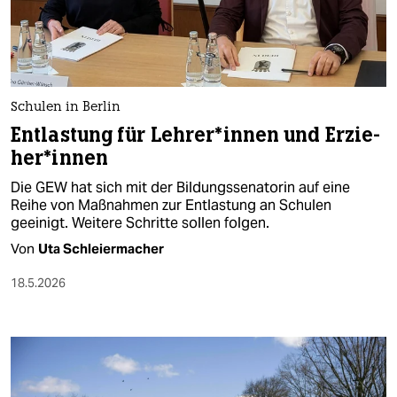
berlin
nord
wahrheit
Schulen in Berlin
verlag
Entlastung für Leh­re­r*in­nen und Er­zie­
he­r*in­nen
verlag
Die GEW hat sich mit der Bildungssenatorin auf eine
veranstaltungen
Reihe von Maßnahmen zur Entlastung an Schulen
geeinigt. Weitere Schritte sollen folgen.
shop
Von
Uta Schleiermacher
fragen & hilfe
18.5.2026
unterstützen
abo
genossenschaft