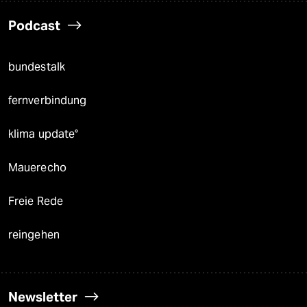
Podcast
bundestalk
fernverbindung
klima update°
Mauerecho
Freie Rede
reingehen
Newsletter