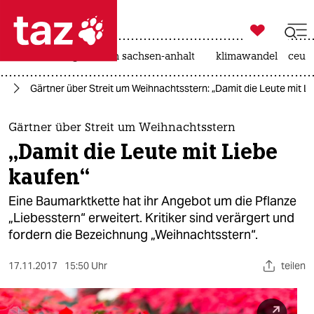

taz zahl ich
hitze
landtagswahl in sachsen-anhalt
klimawandel
ceut

taz zahl ich
ag
Gärtner über Streit um Weihnachtsstern: „Damit die Leute mit L
taz zahl ich
themen
Gärtner über Streit um Weihnachtsstern
„Damit die Leute mit Liebe
politik
kaufen“
öko
Eine Baumarktkette hat ihr Angebot um die Pflanze
„Liebesstern“ erweitert. Kritiker sind verärgert und
gesellschaft
fordern die Bezeichnung „Weihnachtsstern“.
kultur
17.11.2017
15:50 Uhr
teilen
sport