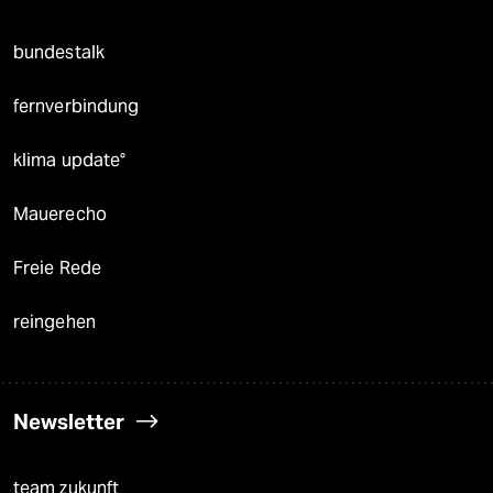
bundestalk
fernverbindung
klima update°
Mauerecho
Freie Rede
reingehen
Newsletter
team zukunft