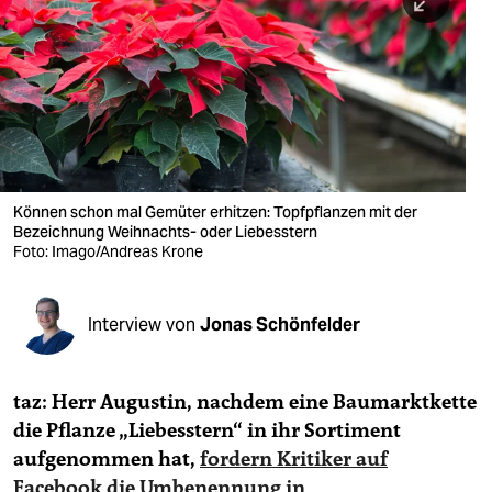
berlin
nord
wahrheit
verlag
verlag
Können schon mal Gemüter erhitzen: Topfpflanzen mit der
Bezeichnung Weihnachts- oder Liebesstern
veranstaltungen
Foto: Imago/Andreas Krone
shop
fragen & hilfe
Interview von
Jonas Schönfelder
unterstützen
taz: Herr Augustin, nachdem eine Baumarktkette
abo
die Pflanze „Liebesstern“ in ihr Sortiment
genossenschaft
aufgenommen hat,
fordern Kritiker auf
Facebook die Umbenennung in