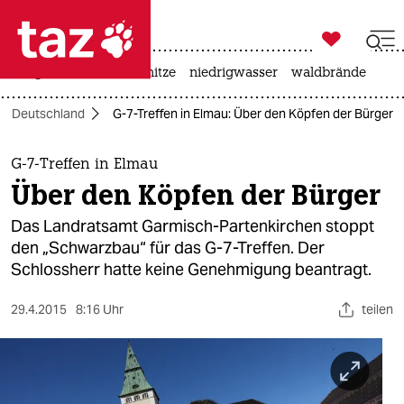

taz zahl ich
krieg in der ukraine
hitze
niedrigwasser
waldbrände

taz zahl ich
Deutschland
G-7-Treffen in Elmau: Über den Köpfen der Bürger
taz zahl ich
themen
G-7-Treffen in Elmau
Über den Köpfen der Bürger
politik
Das Landratsamt Garmisch-Partenkirchen stoppt
öko
den „Schwarzbau“ für das G-7-Treffen. Der
Schlossherr hatte keine Genehmigung beantragt.
gesellschaft
29.4.2015
8:16 Uhr
teilen
kultur
sport