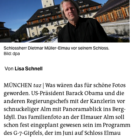
berlin
nord
wahrheit
verlag
Schlossherr Dietmar Müller-Elmau vor seinem Schloss.
verlag
Bild: dpa
veranstaltungen
Von
Lisa Schnell
shop
MÜNCHEN
taz
|
Was wären das für schöne Fotos
fragen & hilfe
geworden. US-Präsident Barack Obama und die
anderen Regierungschefs mit der Kanzlerin vor
unterstützen
schnuckeliger Alm mit Panoramablick ins Berg-
abo
Idyll. Das Familienfoto an der Elmauer Alm soll
schon fest eingeplant gewesen sein im Programm
genossenschaft
des G-7-Gipfels, der im Juni auf Schloss Elmau