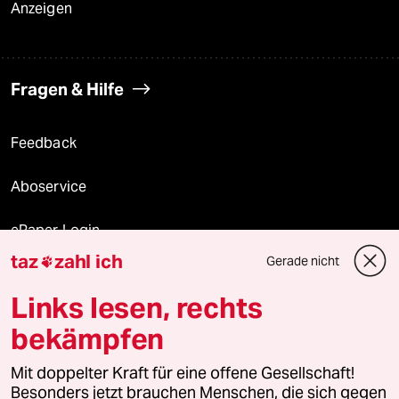
Anzeigen
Fragen & Hilfe
Feedback
Aboservice
ePaper Login
taz
zahl ich
Gerade nicht

Downloads für Abonnierende
Links lesen, rechts
bekämpfen
© 2026 taz Verlags und Vertriebs GmbH
Mit doppelter Kraft für eine offene Gesellschaft!
Alle Rechte vorbehalten. Bei rechtlichen Fragen oder für Genehmigungen
wenden Sie sich bitte an
lizenzen@taz.de
Besonders jetzt brauchen Menschen, die sich gegen