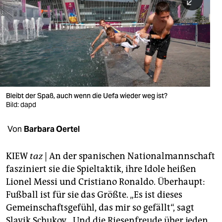
berlin
nord
wahrheit
verlag
verlag
Bleibt der Spaß, auch wenn die Uefa wieder weg ist?
Bild: dapd
veranstaltungen
shop
Von
Barbara Oertel
fragen & hilfe
KIEW
taz
| An der spanischen Nationalmannschaft
unterstützen
fasziniert sie die Spieltaktik, ihre Idole heißen
Lionel Messi und Cristiano Ronaldo. Überhaupt:
abo
Fußball ist für sie das Größte. „Es ist dieses
genossenschaft
Gemeinschaftsgefühl, das mir so gefällt“, sagt
Slavik Schukov. „Und die Riesenfreude über jeden