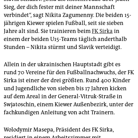
epaper login
Sieg, der dich fester mit deiner Mannschaft
verbindet“, sagt Nikita Zagumenny. Die beiden 15-
jährigen Kiewer spielen Fußball, seit sie sieben
Jahre alt sind. Sie trainieren beim
FK Sirka
in
einem der beiden U15-Teams täglich anderthalb
Stunden – Nikita stürmt und Slavik verteidigt.
Allein in der ukrainischen Hauptstadt gibt es
rund 70 Vereine für den Fußballnachwuchs, der FK
Sirka ist einer der drei größten. Rund 400 Kinder
und Jugendliche von sieben bis 17 Jahren kicken
auf dem Areal in der General-Vitruk-Straße in
Swjatoschin, einem Kiewer Außenbezirk, unter der
fachkundigen Anleitung von acht Trainern.
Wolodymir Masepa, Präsident des FK Sirka,
residiert in einem Arbeitszimmer mit