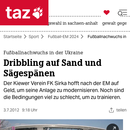

taz zahl ich
hitze
surfen
landtagswahl in sachsen-anhalt
gewalt gegen

taz zahl ich
Startseite
Sport
Fußball-EM 2024
Fußballnachwuchs in d
taz zahl ich
themen
Fußballnachwuchs in der Ukraine
Dribbling auf Sand und
politik
Sägespänen
öko
Der Kiewer Verein FK Sirka hofft nach der EM auf
Geld, um seine Anlage zu modernisieren. Noch sind
gesellschaft
die Bedingungen viel zu schlecht, um zu trainieren.
kultur
3.7.2012
9:18 Uhr
teilen
sport