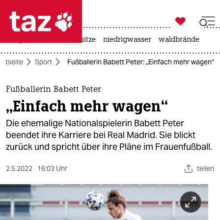

taz zahl ich
krieg in der ukraine
hitze
niedrigwasser
waldbrände

taz zahl ich
artseite
Sport
Fußballerin Babett Peter: „Einfach mehr wagen“
taz zahl ich
themen
Fußballerin Babett Peter
„Einfach mehr wagen“
politik
Die ehemalige Nationalspielerin Babett Peter
öko
beendet ihre Karriere bei Real Madrid. Sie blickt
zurück und spricht über ihre Pläne im Frauenfußball.
gesellschaft
2.5.2022
16:03 Uhr
teilen
kultur
sport