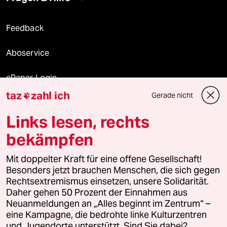
Feedback
Aboservice
ePaper Login
taz
zahl ich
Gerade nicht

Downloads für Abonnierende
Links lesen, rechts
bekämpfen
© 2026 taz Verlags und Vertriebs GmbH
Alle Rechte vorbehalten. Bei rechtlichen Fragen oder für Genehmigungen
Mit doppelter Kraft für eine offene Gesellschaft!
wenden Sie sich bitte an
lizenzen@taz.de
Besonders jetzt brauchen Menschen, die sich gegen
Rechtsextremismus einsetzen, unsere Solidarität.
Daher gehen 50 Prozent der Einnahmen aus
Feedback
Redaktionsstatut
Kommune-Richtlinien
KI-
Neuanmeldungen an „Alles beginnt im Zentrum“ –
eine Kampagne, die bedrohte linke Kulturzentren
Leitlinie
Informant
Datenschutz
Impressum
AGB
und Jugendorte unterstützt. Sind Sie dabei?