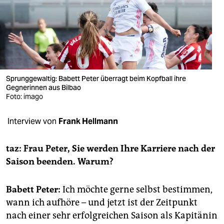
berlin
nord
wahrheit
verlag
Sprunggewaltig: Babett Peter überragt beim Kopfball ihre
verlag
Gegnerinnen aus Bilbao
Foto: imago
veranstaltungen
Interview von
Frank Hellmann
shop
fragen & hilfe
taz: Frau Peter, Sie werden Ihre Karriere nach der
Saison beenden. Warum?
unterstützen
abo
Babett Peter:
Ich möchte gerne selbst bestimmen,
wann ich aufhöre – und jetzt ist der Zeitpunkt
genossenschaft
nach einer sehr erfolgreichen Saison als Kapitänin