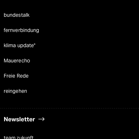
bundestalk
fernverbindung
klima update°
Mauerecho
Freie Rede
reingehen
Newsletter
team zukunft