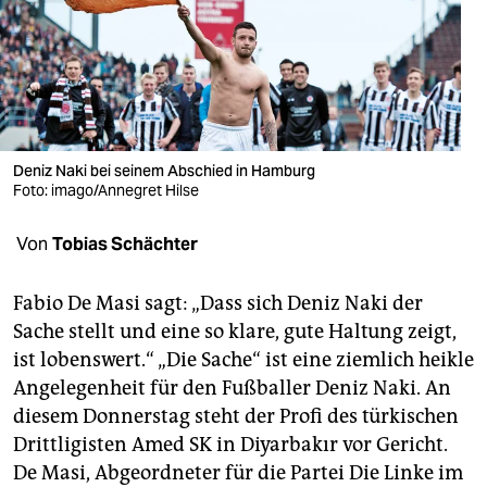
berlin
nord
wahrheit
verlag
Deniz Naki bei seinem Abschied in Hamburg
verlag
Foto: imago/Annegret Hilse
veranstaltungen
Von
Tobias Schächter
shop
Fabio De Masi sagt: „Dass sich Deniz Naki der
fragen & hilfe
Sache stellt und eine so klare, gute Haltung zeigt,
ist lobenswert.“ „Die Sache“ ist eine ziemlich heikle
unterstützen
Angelegenheit für den Fußballer Deniz Naki. An
abo
diesem Donnerstag steht der Profi des türkischen
Drittligisten Amed SK in Diyar­bakır vor Gericht.
genossenschaft
De Masi, Abgeordneter für die Partei Die Linke im