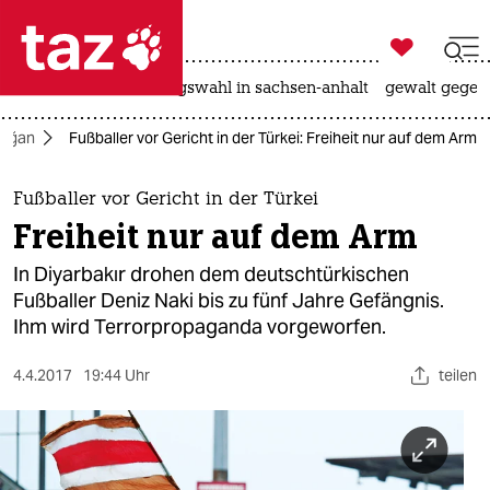

taz zahl ich
hitze
surfen
landtagswahl in sachsen-anhalt
gewalt gegen

taz zahl ich
doğan
Fußballer vor Gericht in der Türkei: Freiheit nur auf dem Arm
taz zahl ich
themen
Fußballer vor Gericht in der Türkei
Freiheit nur auf dem Arm
politik
In Diyarbakır drohen dem deutschtürkischen
öko
Fußballer Deniz Naki bis zu fünf Jahre Gefängnis.
Ihm wird Terrorpropaganda vorgeworfen.
gesellschaft
4.4.2017
19:44 Uhr
teilen
kultur
sport