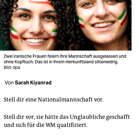
berlin
nord
wahrheit
verlag
verlag
Zwei iranische Frauen feiern ihre Mannschaft ausgelassen und
ohne Kopftuch. Das ist in ihrem Herkunftsland sittenwidrig.
veranstaltungen
Bild: dpa
shop
Von
Sarah Kiyanrad
fragen & hilfe
Stell dir eine Nationalmannschaft vor.
unterstützen
abo
Stell dir vor, sie hätte das Unglaubliche geschafft
und sich für die WM qualifiziert.
genossenschaft