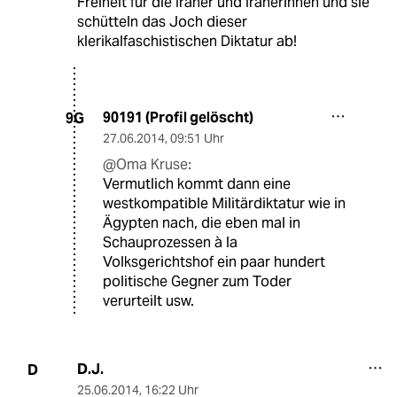
Freiheit für die Iraner und Iranerinnen und sie
schütteln das Joch dieser
klerikalfaschistischen Diktatur ab!
90191 (Profil gelöscht)
9G
27.06.2014
,
09:51 Uhr
@Oma Kruse:
Vermutlich kommt dann eine
westkompatible Militärdiktatur wie in
Ägypten nach, die eben mal in
Schauprozessen à la
Volksgerichtshof ein paar hundert
politische Gegner zum Toder
verurteilt usw.
D.J.
D
25.06.2014
,
16:22 Uhr