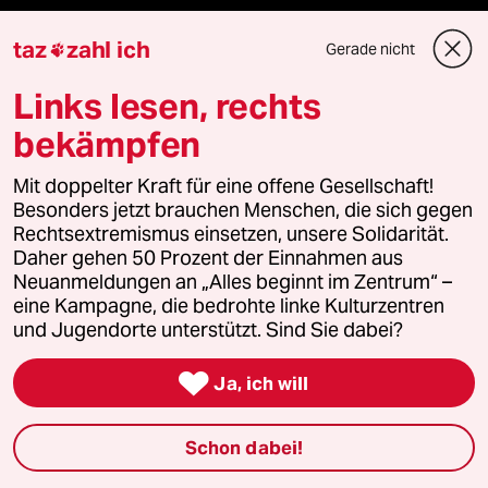
taz
zahl ich
Gerade nicht

Fragen & Hilfe
Links lesen, rechts
Feedback
bekämpfen
Aboservice
Mit doppelter Kraft für eine offene Gesellschaft!
Besonders jetzt brauchen Menschen, die sich gegen
Rechtsextremismus einsetzen, unsere Solidarität.
ePaper Login
Daher gehen 50 Prozent der Einnahmen aus
Neuanmeldungen an „Alles beginnt im Zentrum“ –
Downloads für Abonnierende
eine Kampagne, die bedrohte linke Kulturzentren
und Jugendorte unterstützt. Sind Sie dabei?

Ja, ich will
© 2026 taz Verlags und Vertriebs GmbH
Alle Rechte vorbehalten. Bei rechtlichen Fragen oder für Genehmigungen
wenden Sie sich bitte an
lizenzen@taz.de
Schon dabei!