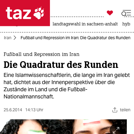

taz zahl ich
niedrigwasser
rente
landtagswahl in sachsen-anhalt
hybri

taz zahl ich
Iran
Fußball und Repression im Iran: Die Quadratur des Runden
taz zahl ich
themen
Fußball und Repression im Iran
Die Quadratur des Runden
politik
Eine Islamwissenschaftlerin, die lange im Iran gelebt
öko
hat, dichtet aus der Innenperspektive über die
Zustände im Land und die Fußball-
gesellschaft
Nationalmannschaft.
kultur
25.6.2014
14:13 Uhr
teilen
sport