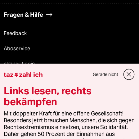
Fragen & Hilfe
Feedback
Aboservice
ePaper Login
taz
zahl ich
Gerade nicht

Downloads für Abonnierende
Links lesen, rechts
bekämpfen
© 2026 taz Verlags und Vertriebs GmbH
Mit doppelter Kraft für eine offene Gesellschaft!
Alle Rechte vorbehalten. Bei rechtlichen Fragen oder für Genehmigungen
wenden Sie sich bitte an
lizenzen@taz.de
Besonders jetzt brauchen Menschen, die sich gegen
Rechtsextremismus einsetzen, unsere Solidarität.
Daher gehen 50 Prozent der Einnahmen aus
Feedback
Redaktionsstatut
Kommune-Richtlinien
KI-