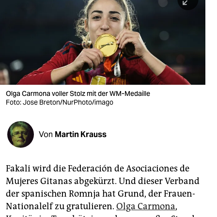
berlin
nord
wahrheit
verlag
verlag
Olga Carmona voller Stolz mit der WM-Medaille
Foto: Jose Breton/NurPhoto/imago
veranstaltungen
shop
Von
Martin Krauss
fragen & hilfe
unterstützen
Fakali wird die Federación de Asociaciones de
Mujeres Gitanas abgekürzt. Und dieser Verband
abo
der spanischen Romnja hat Grund, der Frauen-
genossenschaft
Nationalelf zu gratulieren.
Olga Carmona
,