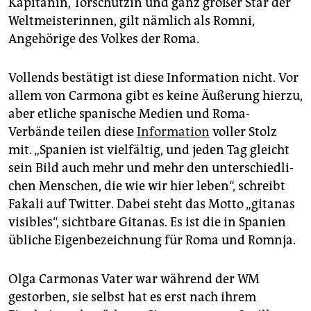
Kapitänin, Torschützin und ganz großer Star der
epaper login
Weltmeisterinnen, gilt nämlich als Romni,
Angehörige des Volkes der Roma.
Vollends bestätigt ist diese Information nicht. Vor
allem von Carmona gibt es keine Äußerung hierzu,
aber etliche spanische Medien und Roma-
Verbände teilen diese
Information
voller Stolz
mit. „Spanien ist vielfältig, und jeden Tag gleicht
sein Bild auch mehr und mehr den unter­schied­li­
chen Men­schen, die wie wir hier leben“, schreibt
Fakali auf Twitter. Dabei steht das Motto „gitanas
visibles“, sicht­bare Gitanas. Es ist die in Spanien
übliche Eigenbezeichnung für Roma und Romnja.
Olga Carmonas Vater war während der WM
gestorben, sie selbst hat es erst nach ihrem