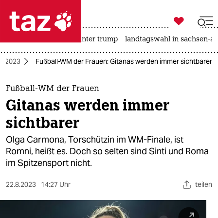

taz zahl ich
nahost-konflikt
usa unter trump
landtagswahl in sachsen-an

taz zahl ich
M 2023
Fußball-WM der Frauen: Gitanas werden immer sichtbarer
taz zahl ich
themen
Fußball-WM der Frauen
Gitanas werden immer
politik
sichtbarer
öko
Olga Carmona, Torschützin im WM-Finale, ist
Romni, heißt es. Doch so selten sind Sinti und Roma
gesellschaft
im Spitzensport nicht.
kultur
22.8.2023
14:27 Uhr
teilen
sport