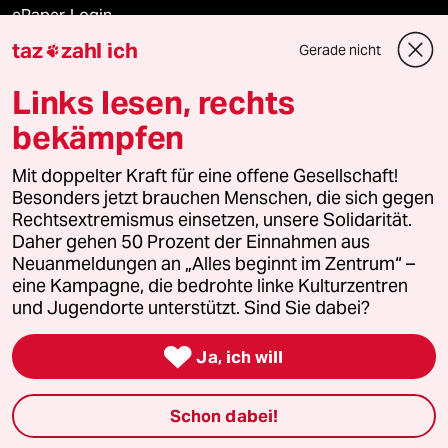
ePaper Login
taz
zahl ich
Gerade nicht

Downloads für Abonnierende
Links lesen, rechts
bekämpfen
© 2026 taz Verlags und Vertriebs GmbH
Mit doppelter Kraft für eine offene Gesellschaft!
Alle Rechte vorbehalten. Bei rechtlichen Fragen oder für Genehmigungen
wenden Sie sich bitte an
lizenzen@taz.de
Besonders jetzt brauchen Menschen, die sich gegen
Rechtsextremismus einsetzen, unsere Solidarität.
Daher gehen 50 Prozent der Einnahmen aus
Feedback
Redaktionsstatut
Kommune-Richtlinien
KI-
Neuanmeldungen an „Alles beginnt im Zentrum“ –
eine Kampagne, die bedrohte linke Kulturzentren
Leitlinie
Informant
Datenschutz
Impressum
AGB
und Jugendorte unterstützt. Sind Sie dabei?
Seitenwende
Einwilligungen widerrufen (Ads)

Ja, ich will
Schon dabei!