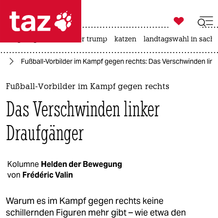

taz zahl ich
bergsteigen
usa unter trump
katzen
landtagswahl in sachs

taz zahl ich
rt
Fußball-Vorbilder im Kampf gegen rechts: Das Verschwinden lin
taz zahl ich
themen
Fußball-Vorbilder im Kampf gegen rechts
Das Verschwinden linker
politik
Draufgänger
öko
gesellschaft
Kolumne
Helden der Bewegung
kultur
von
Frédéric Valin
sport
Warum es im Kampf gegen rechts keine
schillernden Figuren mehr gibt – wie etwa den