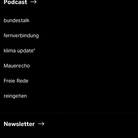
Podcast
bundestalk
fernverbindung
klima update°
Mauerecho
Freie Rede
reingehen
Newsletter