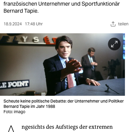
berlin
französischen Unternehmer und Sportfunktionär
Bernard Tapie.
nord
18.9.2024
17:48 Uhr
teilen
wahrheit
verlag
verlag
veranstaltungen
shop
fragen & hilfe
unterstützen
Scheute keine politische Debatte: der Unternehmer und Politiker
Bernard Tapie im Jahr 1988
abo
Foto: imago
genossenschaft
ngesichts des Aufstiegs der extremen